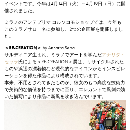
イベントです。今年は4月14日（火）～4月19日（日）に開
催されました。
ミラノのアンテプリマ コルソコモショップでは、今年も
このミラノサローネに参加し、2つの企画展を開催しまし
た。
＜RE-CREATION＞
by Annarita Serra
サルディニア生まれ、ミラノでアートを学んだ
アナリタ・
セッラ
氏による＜RE-CREATION＞展は、リサイクルされた
ものや浜辺の漂着物など現代的なアイコンからインスピレ
ーションを得た作品により構成されています。
本来、不用とされてきたものが、彼女のもつ高度な技術力
で美術的な価値を持つまでに至り、エレガントで風刺の効
いた描写により作品に新風を吹き込んでいます。