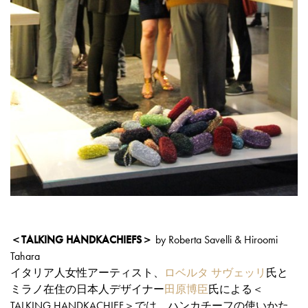
＜TALKING HANDKACHIEFS＞
by Roberta Savelli & Hiroomi
Tahara
イタリア人女性アーティスト、
ロベルタ サヴェッリ
氏と
ミラノ在住の日本人デザイナー
田原博臣
氏による＜
TALKING HANDKACHIEF＞では、ハンカチーフの使いかた