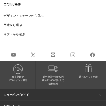
こだわり条件
デザイン・モチーフから選ぶ
用途から選ぶ
ギフトから選ぶ
会員登録で
送料全国一律600円
選べるギフト包装
10%ポイント還元
税込22,000円以上で
送料無料
ショッピングガイド
会員特典
ご購入・配送について
返品について
ギフト包装
FAQ
サイトマップ