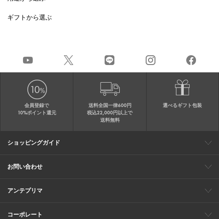
ギフトから選ぶ
会員登録で
送料全国一律600円
選べるギフト包装
10%ポイント還元
税込22,000円以上で
送料無料
ショッピングガイド
会員特典
ご購入・配送について
返品について
ギフト包装
FAQ
サイトマップ
お問い合わせ
メールでのお問い合わせ
お修理についてのお問い合わせ
お電話でのご注文・お問い合わせ
アンテプリマ
0120-03-6961
ブランドサイト
ショップリスト
ワイヤーバッグについて
特集
オンラインストアニュース
コーポレート