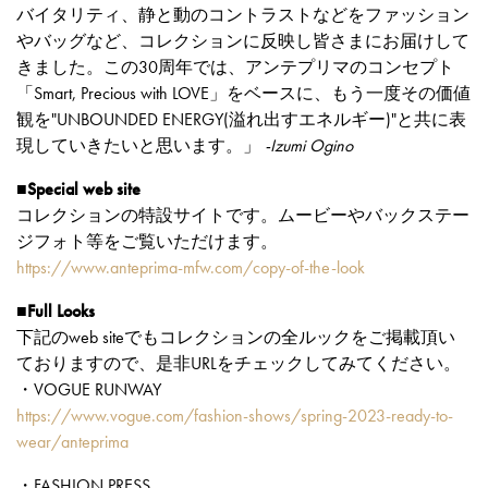
バイタリティ、静と動のコントラストなどをファッション
やバッグなど、コレクションに反映し皆さまにお届けして
きました。この30周年では、アンテプリマのコンセプト
「Smart, Precious with LOVE」をベースに、もう一度その価値
観を"UNBOUNDED ENERGY(溢れ出すエネルギー)"と共に表
現していきたいと思います。」
-Izumi Ogino
■Special web site
コレクションの特設サイトです。ムービーやバックステー
ジフォト等をご覧いただけます。
https://www.anteprima-mfw.com/copy-of-the-look
■Full Looks
下記のweb siteでもコレクションの全ルックをご掲載頂い
ておりますので、是非URLをチェックしてみてください。
・VOGUE RUNWAY
https://www.vogue.com/fashion-shows/spring-2023-ready-to-
wear/anteprima
・FASHION PRESS