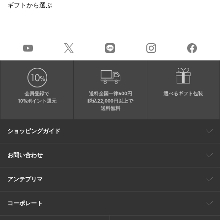
ギフトから選ぶ
会員登録で
送料全国一律600円
選べるギフト包装
10%ポイント還元
税込22,000円以上で
送料無料
ショッピングガイド
会員特典
ご購入・配送について
返品について
ギフト包装
FAQ
サイトマップ
お問い合わせ
メールでのお問い合わせ
お修理についてのお問い合わせ
お電話でのご注文・お問い合わせ
アンテプリマ
0120-03-6961
ブランドサイト
ショップリスト
ワイヤーバッグについて
特集
オンラインストアニュース
コーポレート
（平日10：30～17：00）