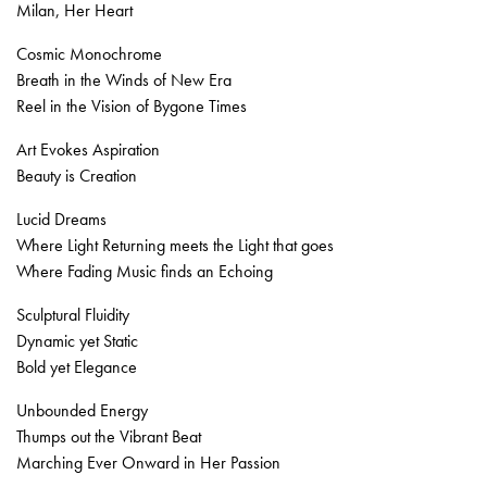
Milan, Her Heart
Cosmic Monochrome
Breath in the Winds of New Era
Reel in the Vision of Bygone Times
Art Evokes Aspiration
Beauty is Creation
Lucid Dreams
Where Light Returning meets the Light that goes
Where Fading Music finds an Echoing
Sculptural Fluidity
Dynamic yet Static
Bold yet Elegance
Unbounded Energy
Thumps out the Vibrant Beat
Marching Ever Onward in Her Passion