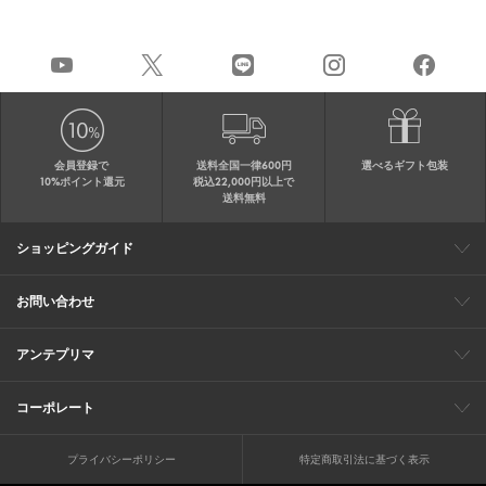
会員登録で
送料全国一律600円
選べるギフト包装
10%ポイント還元
税込22,000円以上で
送料無料
ショッピングガイド
会員特典
ご購入・配送について
返品について
ギフト包装
FAQ
サイトマップ
お問い合わせ
メールでのお問い合わせ
お修理についてのお問い合わせ
お電話でのご注文・お問い合わせ
アンテプリマ
0120-03-6961
ブランドサイト
ショップリスト
ワイヤーバッグについて
特集
オンラインストアニュース
コーポレート
（平日10：30～17：00）
※毎週火曜日はお電話窓口の営業を
企業情報
採用情報
お休みさせていただきます
プライバシーポリシー
特定商取引法に基づく表示