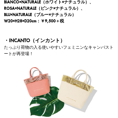
BIANCO×NATURALE（ホワイト×ナチュラル）、
ROSA×NATURALE（ピンク×ナチュラル）、
BLU×NATURALE（ブルー×ナチュラル）
W20×H28×D20cm：￥9,500＋税
・INCANTO（インカント）
たっぷり荷物の入る使いやすいフェミニンなキャンバスト
ートが再登場！