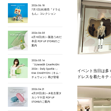
2026.06.18
7月1日(水)発売『ドラえ
もん』コレクション
2026.06.05
6月10日(水)～阪急うめだ
本店 POP UP STOREのご
案内
2026.05.14
「SUMMER CAMPAIGN
2026 - Daily Sparkle -」
イベント当日は多
KIM CHAEWON（キム・
ドレスを着たキテ
チェウォン）再び登場
2026.04.21
4月29日(水)～JR名古屋タ
カシマヤ店 POP UP
STOREのご案内