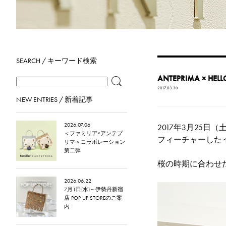
SEARCH / キーワード検索
ANTEPRIMA × HELL
2017.03.30
NEW ENTRIES / 新着記事
2026.07.06
2017年3月25
＜ファミリア×アンテプ
フィーチャーした
リマ＞コラボレーション
第二弾
桜の時期に合わせ
2026.06.22
7月1日(水)～伊勢丹新宿
店 POP UP STOREのご案
内