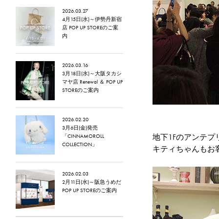
2026.03.27
4月15日(水)～伊勢丹新宿
店 POP UP STOREのご案
内
2026.03.16
3月18日(水)～大阪タカシ
マヤ店 Renewal ＆ POP UP
STOREのご案内
2026.02.20
3月6日(金)発売
地下1Fのアンテ
「CINNAMOROLL
COLLECTION」
キティちゃんもお
2026.02.03
2月11日(水)～阪急うめだ
POP UP STOREのご案内