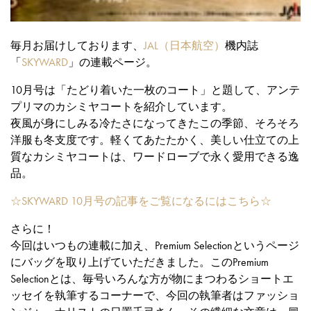
毎月お届けしております、
JAL（日本航空）
機内誌
「
SKYWARD
」の連載ページ。
10月号は「たどり着いた一枚のコート」と題して、アンテ
プリマのカシミヤコートを紹介しています。
夜風が身にしみる冷たさになってきたこの季節、そろそろ
洋服も冬支度です。軽くてあたたかく、美しい仕立ての上
質なカシミヤコートは、ワードローブで永く愛用できる逸
品。
☆SKYWARD 10月号の記事をご覧になるにはこちら☆
さらに！
今回はいつもの連載に加え、Premium Selectionというページ
にバッグを取り上げていただきました。このPremium
Selectionとは、毎号いろんな方が物にまつわるショートエ
ッセイを執筆するコーナーで、今回の執筆者はファッショ