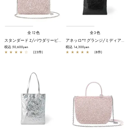
全12色
全3色
スタンダード Z/パウダリーピンクシルバー
アネッロ*T グランジ/ミディアム/ブラック
税込 50,600yen
税込 14,300yen
★
★
★
★
☆
(23件)
★
★
★
★
★
(8件)