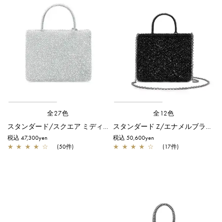
全27色
全12色
スタンダード/スクエア ミディアム(Dリング付き)/シルバー
スタンダード Z/エナメルブラック
税込 47,300yen
税込 50,600yen
★
★
★
★
☆
(50件)
★
★
★
★
☆
(17件)