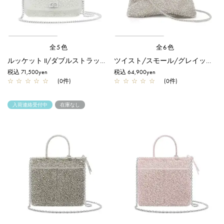
全5色
全6色
ルッケット II/ダブルストラップ/ホワイト
ツイスト/スモール/グレイッシュホワイトシルバー
税込 71,500yen
税込 64,900yen
☆
☆
☆
☆
☆
(0件)
☆
☆
☆
☆
☆
(0件)
入荷連絡受付中
在庫なし