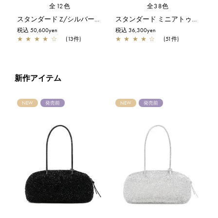
全12色
全38色
スタンダード Z/シルバーゴールド
スタンダード ミニアトゥーラ/エナメルブラック
税込 50,600yen
税込 36,300yen
★
★
★
★
☆
(13件)
★
★
★
★
☆
(51件)
新作アイテム
NEW
発売前
NEW
発売前