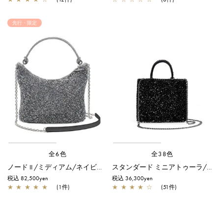
先行・限定
全6色
全38色
ノード II /ミディアム/ネイビーシルバー【オンラインストア先行販売カラー】
スタンダード ミニアトゥーラ/エナメルブラック
税込 82,500yen
税込 36,300yen
★
★
★
★
★
(1件)
★
★
★
★
☆
(51件)