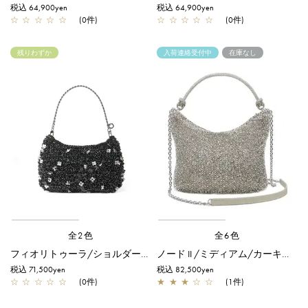
税込 64,900yen
税込 64,900yen
☆
☆
☆
☆
☆
(0件)
☆
☆
☆
☆
☆
(0件)
残りわずか
入荷連絡受付中
在庫なし
全2色
全6色
フィオリトゥーラ/ショルダー/エナメルブラック
ノード II /ミディアム/カーキシルバー
税込 71,500yen
税込 82,500yen
☆
☆
☆
☆
☆
(0件)
★
★
★
☆
☆
(1件)