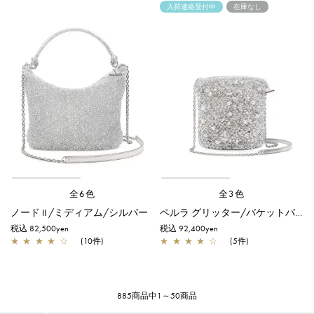
入荷連絡受付中
在庫なし
全6色
全3色
ノード II /ミディアム/シルバー
ペルラ グリッター/バケットバッグ/シルバー
税込 82,500yen
税込 92,400yen
★
★
★
★
☆
(10件)
★
★
★
★
☆
(5件)
885商品中1～50商品