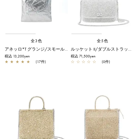
全3色
全5色
アネッロ*T グランジ/スモール/シルバー
ルッケット II/ダブルストラップ/シルバー
税込 13,200yen
税込 71,500yen
★
★
★
★
★
(17件)
☆
☆
☆
☆
☆
(0件)