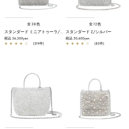
全38色
全12色
スタンダード ミニアトゥーラ/シルバー
スタンダード Z/シルバー
税込 36,300yen
税込 50,600yen
★
★
★
★
☆
(319件)
★
★
★
★
☆
(83件)