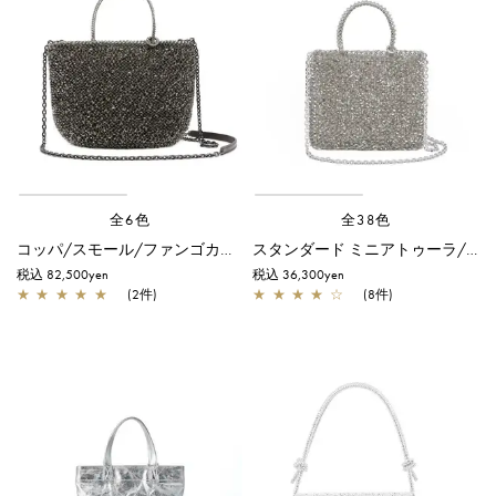
全6色
全38色
コッパ/スモール/ファンゴカーキ ドッピオ
スタンダード ミニアトゥーラ/カーキシルバー
税込 82,500yen
税込 36,300yen
★
★
★
★
★
(2件)
★
★
★
★
☆
(8件)