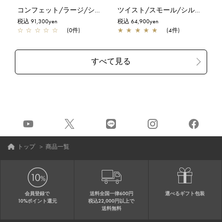
コンフェット/ラージ/シルバーゴールド
ツイスト/スモール/シルバー
税込 91,300yen
税込 64,900yen
☆
☆
☆
☆
☆
(0件)
★
★
★
★
★
(4件)
トップ
＞
商品一覧
会員登録で
送料全国一律600円
選べるギフト包装
10%ポイント還元
税込22,000円以上で
送料無料