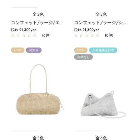
全3色
全3色
コンフェット/ラージ/エナメルブラック
コンフェット/ラージ/シルバー
税込 91,300yen
税込 91,300yen
☆
☆
☆
☆
☆
(0件)
☆
☆
☆
☆
☆
(0件)
NEW
発売前
NEW
入荷連絡受付中
在庫なし
全3色
全6色