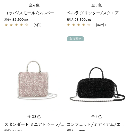
全6色
全5色
コッパ/スモール/シルバー
ペルラ グリッター/スクエア スモール/シルバー
税込 82,500yen
税込 58,300yen
★
★
★
★
☆
(5件)
★
★
★
★
☆
(56件)
取り寄せ
全38色
全4色
スタンダード ミニアトゥーラ/パウダリーピンクシルバー
コンフェット/ミディアム/エナメルブラック