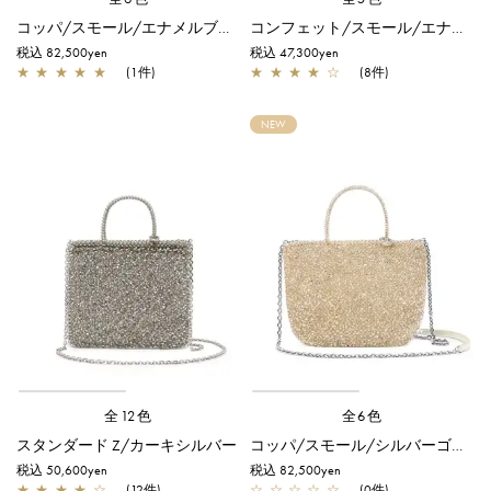
コッパ/スモール/エナメルブラック
コンフェット/スモール/エナメルブラック
税込 82,500yen
税込 47,300yen
★
★
★
★
★
(1件)
★
★
★
★
☆
(8件)
NEW
全12色
全6色
スタンダード Z/カーキシルバー
コッパ/スモール/シルバーゴールド
税込 50,600yen
税込 82,500yen
★
★
★
★
☆
(12件)
☆
☆
☆
☆
☆
(0件)