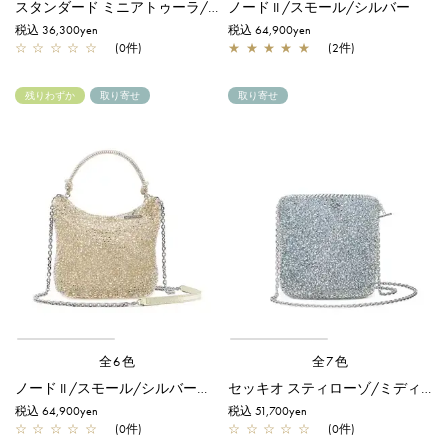
スタンダード ミニアトゥーラ/ロート アルボルド
ノード II /スモール/シルバー
税込 36,300yen
税込 64,900yen
☆
☆
☆
☆
☆
(0件)
★
★
★
★
★
(2件)
残りわずか
取り寄せ
取り寄せ
全6色
全7色
ノード II /スモール/シルバーゴールド
セッキオ スティローゾ/ミディアム/ブルーシルバー
税込 64,900yen
税込 51,700yen
☆
☆
☆
☆
☆
(0件)
☆
☆
☆
☆
☆
(0件)