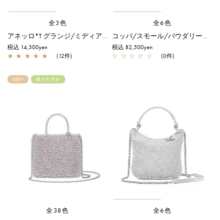
全3色
全6色
アネッロ*T グランジ/ミディアム/シルバー
コッパ/スモール/パウダリーピンクシルバー
税込 14,300yen
税込 82,500yen
★
★
★
★
★
(12件)
☆
☆
☆
☆
☆
(0件)
NEW
残りわずか
全38色
全6色