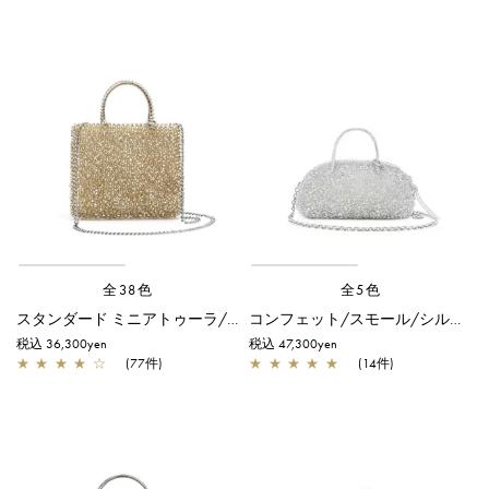
全38色
全5色
スタンダード ミニアトゥーラ/シルバーゴールド
コンフェット/スモール/シルバー
税込 36,300yen
税込 47,300yen
★
★
★
★
☆
(77件)
★
★
★
★
★
(14件)