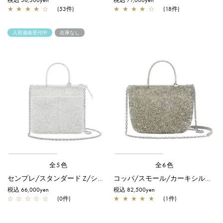
税込 36,300yen
税込 77,000yen
★
★
★
★
☆
(53件)
★
★
★
★
☆
(18件)
入荷連絡受付中
在庫なし
全5色
全6色
センプレ/スタンダード Z/シルバー
コッパ/スモール/カーキシルバー
税込 66,000yen
税込 82,500yen
☆
☆
☆
☆
☆
(0件)
★
★
★
★
★
(1件)