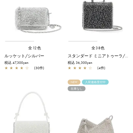
全12色
全38色
ルッケット/シルバー
スタンダード ミニアトゥーラ/ネイビーシルバー
税込 47,300yen
税込 36,300yen
★
★
★
★
☆
(30件)
★
★
★
★
☆
(4件)
NEW
入荷連絡受付中
在庫なし