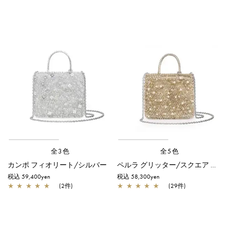
全3色
全5色
カンポ フィオリート/シルバー
ペルラ グリッター/スクエア スモール/シルバーゴールド
税込 59,400yen
税込 58,300yen
★
★
★
★
★
(2件)
★
★
★
★
★
(29件)