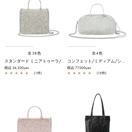
全38色
全4色
スタンダード ミニアトゥーラ/グレイッシュホワイトシルバー
コンフェット/ミディアム/シルバー
税込 36,300yen
税込 77,000yen
★
★
★
★
★
(1件)
★
★
★
★
★
(15件)