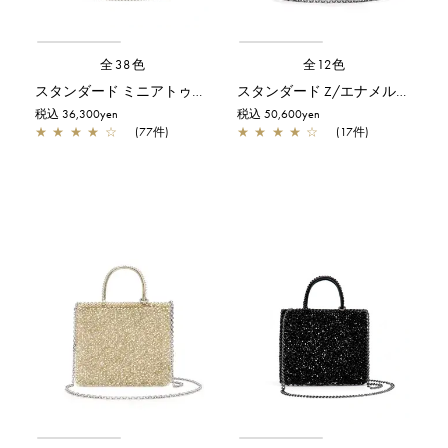
全38色
全12色
スタンダード ミニアトゥーラ/シルバーゴールド
スタンダード Z/エナメルブラック
税込 36,300yen
税込 50,600yen
★
★
★
★
☆
(77件)
★
★
★
★
☆
(17件)