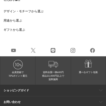
デザイン・モチーフから選ぶ
用途から選ぶ
ギフトから選ぶ
会員登録で
送料全国一律600円
選べるギフト包装
10%ポイント還元
税込22,000円以上で
送料無料
ショッピングガイド
会員特典
ご購入・配送について
返品について
ギフト包装
FAQ
サイトマップ
お問い合わせ