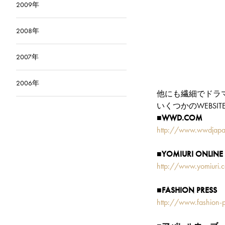
2009年
2008年
2007年
2006年
他にも繊細でドラ
いくつかのWEBS
■WWD.COM
http://www.wwdjap
■YOMIURI ONLINE
http://www.yomiuri.
■FASHION PRESS
http://www.fashion-p