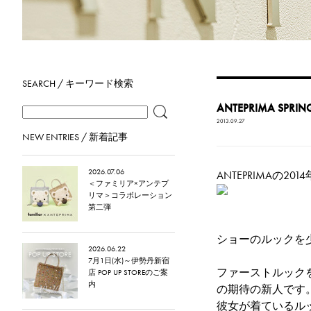
SEARCH / キーワード検索
ANTEPRIMA SP
2013.09.27
NEW ENTRIES / 新着記事
2026.07.06
ANTEPRIMAの
＜ファミリア×アンテプ
リマ＞コラボレーション
第二弾
ショーのルックを
2026.06.22
7月1日(水)～伊勢丹新宿
ファーストルック
店 POP UP STOREのご案
内
の期待の新人です
彼女が着ているル