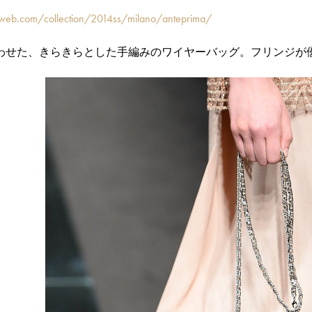
web.com/collection/2014ss/milano/anteprima/
わせた、きらきらとした手編みのワイヤーバッグ。フリンジが