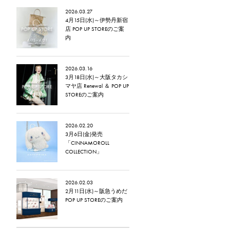
2026.03.27
4月15日(水)～伊勢丹新宿
店 POP UP STOREのご案
内
2026.03.16
3月18日(水)～大阪タカシ
マヤ店 Renewal ＆ POP UP
STOREのご案内
2026.02.20
3月6日(金)発売
「CINNAMOROLL
COLLECTION」
2026.02.03
2月11日(水)～阪急うめだ
POP UP STOREのご案内