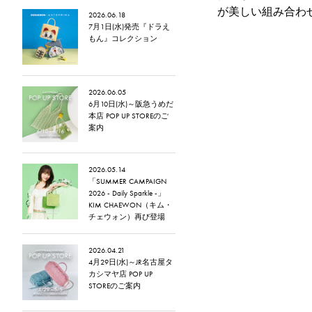
が美しい組み合わ
2026.06.18
7月1日(水)発売『ドラえ
もん』コレクション
2026.06.05
6月10日(水)～阪急うめだ
本店 POP UP STOREのご
案内
2026.05.14
「SUMMER CAMPAIGN
2026 - Daily Sparkle -」
KIM CHAEWON（キム・
チェウォン）再び登場
2026.04.21
4月29日(水)～JR名古屋タ
カシマヤ店 POP UP
STOREのご案内