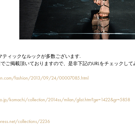
マティックなルックが多数ございます.
ITEでご掲載頂いておりますので、是非下記のURLをチェックし
an.com/fashion/2013/09/24/00007085.html
co.jp/komachi/collection/2014ss/milan/glist.htm?ge=1422&gr=5858
ress.net/collections/2236