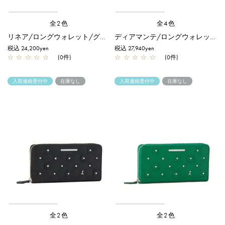
全2色
全4色
リネア/ロングウォレット/グレージュ
ディアマンテ/ロングウォレット/グリーン
税込 24,200yen
税込 27,940yen
☆
☆
☆
☆
☆
(0件)
☆
☆
☆
☆
☆
(0件)
入荷連絡受付中
在庫なし
入荷連絡受付中
在庫なし
全2色
全2色