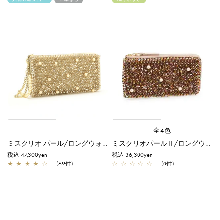
全4色
ミスクリオ パール/ロングウォレット/シャンパンゴールド
ミスクリオパールⅡ/ロングウォレット/マルチ
税込 47,300yen
税込 36,300yen
★
★
★
★
☆
(69件)
☆
☆
☆
☆
☆
(0件)