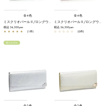
全4色
全4色
ミスクリオパールⅡ/ロングウォレット/シルバー
ミスクリオパールⅡ/ロングウォレット/ピンク
税込 36,300yen
税込 36,300yen
★
★
★
★
★
(1件)
☆
☆
☆
☆
☆
(0件)
残りわずか
全2色
全2色