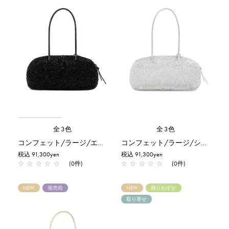
全3色
全3色
コンフェット/ラージ/エナメルブラック
コンフェット/ラージ/シルバー
税込 91,300yen
税込 91,300yen
☆
☆
☆
☆
☆
(0件)
☆
☆
☆
☆
☆
(0件)
NEW
発売前
NEW
残りわずか
取り寄せ