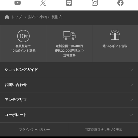
トップ
＞
財布・小物
＞
長財布
会員登録で
送料全国一律600円
選べるギフト包装
10%ポイント還元
税込22,000円以上で
送料無料
ショッピングガイド
会員特典
ご購入・配送について
返品について
ギフト包装
FAQ
サイトマップ
お問い合わせ
メールでのお問い合わせ
お修理についてのお問い合わせ
お電話でのご注文・お問い合わせ
アンテプリマ
0120-03-6961
ブランドサイト
ショップリスト
ワイヤーバッグについて
特集
オンラインストアニュース
コーポレート
（平日10：30～17：00）
※毎週火曜日はお電話窓口の営業を
企業情報
採用情報
お休みさせていただきます
プライバシーポリシー
特定商取引法に基づく表示