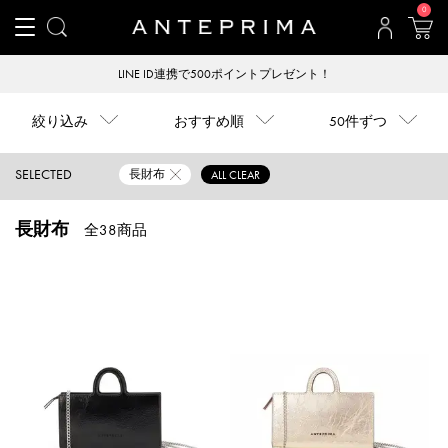
0
LINE ID連携で500ポイントプレゼント！
【
絞り込み
おすすめ順
50件ずつ
SELECTED
長財布
ALL CLEAR
長財布
全38商品