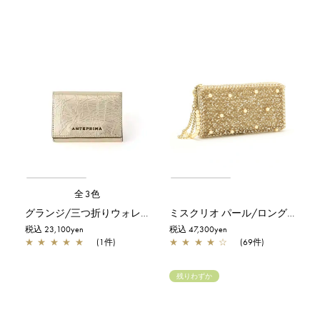
全3色
グランジ/三つ折りウォレット/シャンパンゴールド
ミスクリオ パール/ロングウォレット/シャンパンゴールド
税込 23,100yen
税込 47,300yen
★
★
★
★
★
(1件)
★
★
★
★
☆
(69件)
残りわずか