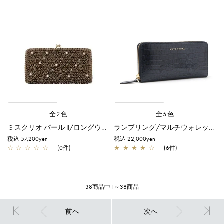
全2色
全5色
ミスクリオ パール II/ロングウォレット/トープ
ランプリング/マルチウォレット/ネイビー
税込 57,200yen
税込 22,000yen
☆
☆
☆
☆
☆
(0件)
★
★
★
★
☆
(6件)
38商品中1～38商品
前へ
次へ