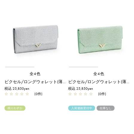
全4色
全4色
ピクセル/ロングウォレット(薄型)/シルバー
ピクセル/ロングウォレット(薄型)/グリーン
税込 25,850yen
税込 25,850yen
☆
☆
☆
☆
☆
(0件)
☆
☆
☆
☆
☆
(0件)
残りわずか
入荷連絡受付中
在庫なし