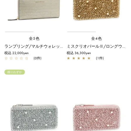
全5色
全4色
ランプリング/マルチウォレット/グレー
ミスクリオパールⅡ/ロングウォレット/シャンパン
税込 22,000yen
税込 36,300yen
☆
☆
☆
☆
☆
(0件)
★
★
★
★
★
(1件)
残りわずか