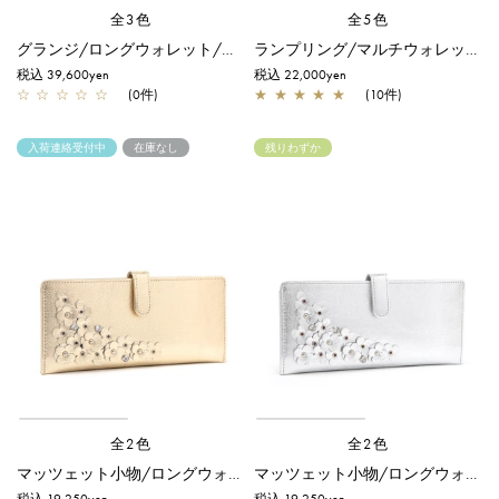
全3色
全5色
グランジ/ロングウォレット/シルバー
ランプリング/マルチウォレット/シャンパンゴールド
税込 39,600yen
税込 22,000yen
☆
☆
☆
☆
☆
(0件)
★
★
★
★
★
(10件)
入荷連絡受付中
在庫なし
残りわずか
全2色
全2色
マッツェット小物/ロングウォレット(薄型)/シャンパンゴールド
マッツェット小物/ロングウォレット(薄型)/シルバー