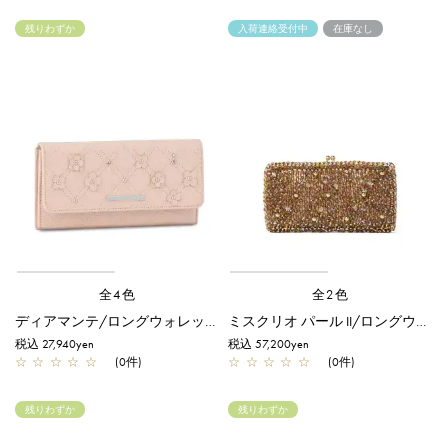
残りわずか
入荷連絡受付中
在庫なし
全4色
全2色
ディアマンテ/ロングウォレット/ピンク
ミスクリオ パール II/ロングウォレット/マルチ
税込 27,940yen
税込 57,200yen
☆
☆
☆
☆
☆
(0件)
☆
☆
☆
☆
☆
(0件)
残りわずか
残りわずか