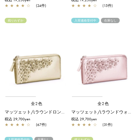
税込 19,250yen
税込 19,250yen
★
★
★
★
☆
(24件)
★
★
★
★
☆
(15件)
残りわずか
入荷連絡受付中
在庫なし
全2色
全2色
マッツェット/Lラウンドロングウォレット/シャンパン
マッツェット/Lラウンドウォレット/ピンク
税込 29,700yen
税込 29,700yen
★
★
★
★
☆
(67件)
★
★
★
★
☆
(31件)
入荷連絡受付中
在庫なし
残りわずか