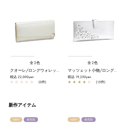
全2色
全2色
クオーレ/ロングウォレット(薄型)/ゴールド
マッツェット小物/ロングウォレット(薄型)/シルバー
税込 22,000yen
税込 19,250yen
☆
☆
☆
☆
☆
(0件)
★
★
★
★
☆
(15件)
新作アイテム
NEW
発売前
NEW
発売前