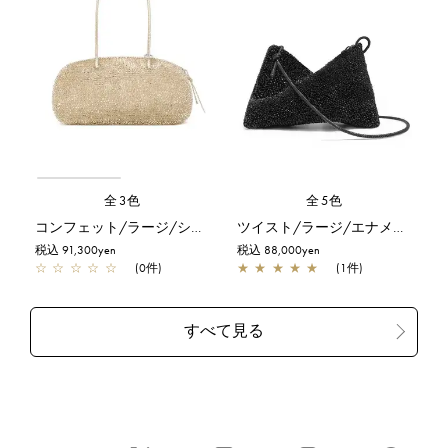
全3色
全5色
コンフェット/ラージ/シルバーゴールド
ツイスト/ラージ/エナメルブラック
税込 91,300yen
税込 88,000yen
☆
☆
☆
☆
☆
(0件)
★
★
★
★
★
(1件)