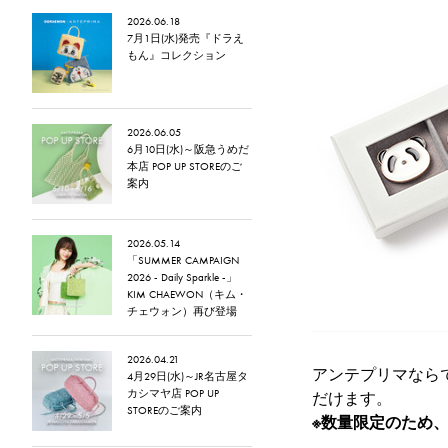
2026.06.18
7月1日(水)発売『ドラえ
もん』コレクション
2026.06.05
6月10日(水)～阪急うめだ
本店 POP UP STOREのご
案内
2026.05.14
「SUMMER CAMPAIGN
2026 - Daily Sparkle -」
KIM CHAEWON（キム・
チェウォン）再び登場
2026.04.21
アンテプリマなら
4月29日(水)～JR名古屋タ
カシマヤ店 POP UP
だけます。
STOREのご案内
※数量限定のため