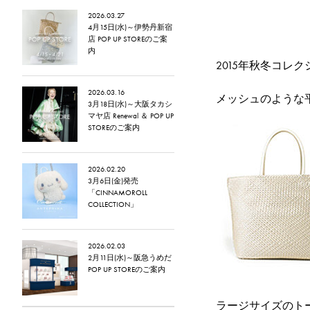
2026.03.27
4月15日(水)～伊勢丹新宿
店 POP UP STOREのご案
内
2015年秋冬コレ
2026.03.16
メッシュのような平
3月18日(水)～大阪タカシ
マヤ店 Renewal ＆ POP UP
STOREのご案内
2026.02.20
3月6日(金)発売
「CINNAMOROLL
COLLECTION」
2026.02.03
2月11日(水)～阪急うめだ
POP UP STOREのご案内
ラージサイズのト