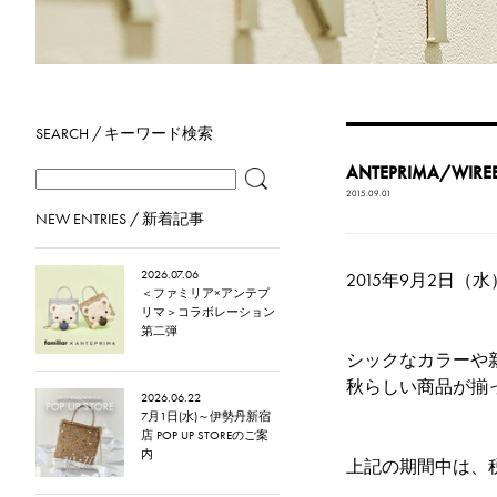
SEARCH / キーワード検索
ANTEPRIMA/W
2015.09.01
NEW ENTRIES / 新着記事
2026.07.06
2015年9月2日（水）
＜ファミリア×アンテプ
リマ＞コラボレーション
第二弾
シックなカラーや新柄
秋らしい商品が揃
2026.06.22
7月1日(水)～伊勢丹新宿
店 POP UP STOREのご案
内
上記の期間中は、