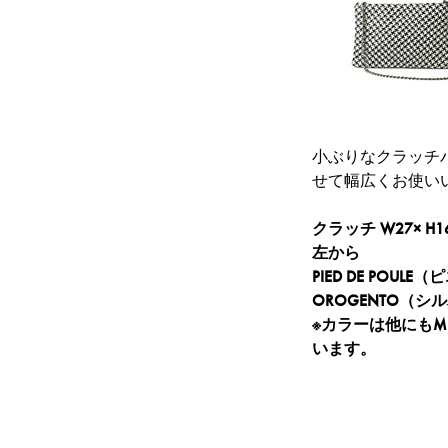
小ぶりなクラッチ
せて幅広くお使い
クラッチ W27× H16
左から
PIED DE POUL
OROGENTO（シ
※カラーは他にもME
います。