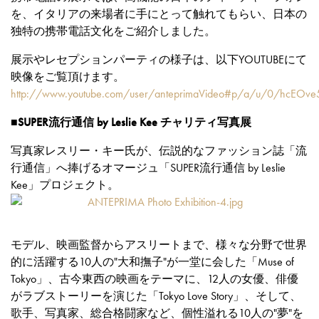
を、イタリアの来場者に手にとって触れてもらい、日本の
独特の携帯電話文化をご紹介しました。
展示やレセプションパーティの様子は、以下YOUTUBEにて
映像をご覧頂けます。
http://www.youtube.com/user/anteprimaVideo#p/a/u/0/hcEOv
■SUPER流行通信 by Leslie Kee チャリティ写真展
写真家レスリー・キー氏が、伝説的なファッション誌「流
行通信」へ捧げるオマージュ「SUPER流行通信 by Leslie
Kee」プロジェクト。
モデル、映画監督からアスリートまで、様々な分野で世界
的に活躍する10人の"大和撫子"が一堂に会した「Muse of
Tokyo」、古今東西の映画をテーマに、12人の女優、俳優
がラブストーリーを演じた「Tokyo Love Story」、そして、
歌手、写真家、総合格闘家など、個性溢れる10人の"夢"を