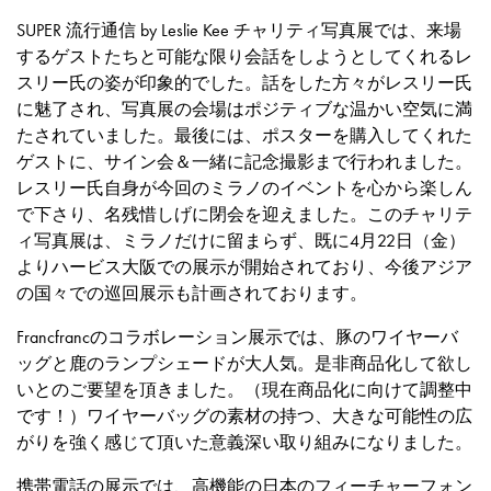
SUPER 流行通信 by Leslie Kee チャリティ写真展では、来場
するゲストたちと可能な限り会話をしようとしてくれるレ
スリー氏の姿が印象的でした。話をした方々がレスリー氏
に魅了され、写真展の会場はポジティブな温かい空気に満
たされていました。最後には、ポスターを購入してくれた
ゲストに、サイン会＆一緒に記念撮影まで行われました。
レスリー氏自身が今回のミラノのイベントを心から楽しん
で下さり、名残惜しげに閉会を迎えました。このチャリテ
ィ写真展は、ミラノだけに留まらず、既に4月22日（金）
よりハービス大阪での展示が開始されており、今後アジア
の国々での巡回展示も計画されております。
Francfrancのコラボレーション展示では、豚のワイヤーバ
ッグと鹿のランプシェードが大人気。是非商品化して欲し
いとのご要望を頂きました。（現在商品化に向けて調整中
です！）ワイヤーバッグの素材の持つ、大きな可能性の広
がりを強く感じて頂いた意義深い取り組みになりました。
携帯電話の展示では、高機能の日本のフィーチャーフォン