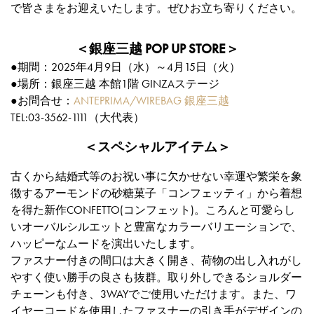
で皆さまをお迎えいたします。ぜひお立ち寄りください。
＜銀座三越 POP UP STORE＞
●期間：2025年4月9日（水）～4月15日（火）
●場所：銀座三越 本館1階 GINZAステージ
●お問合せ：
ANTEPRIMA/WIREBAG 銀座三越
TEL:03-3562-1111（大代表）
＜スペシャルアイテム＞
古くから結婚式等のお祝い事に欠かせない幸運や繁栄を象
徴するアーモンドの砂糖菓子「コンフェッティ」から着想
を得た新作CONFETTO(コンフェット)。ころんと可愛らし
いオーバルシルエットと豊富なカラーバリエーションで、
ハッピーなムードを演出いたします。
ファスナー付きの間口は大きく開き、荷物の出し入れがし
やすく使い勝手の良さも抜群。取り外しできるショルダー
チェーンも付き、3WAYでご使用いただけます。また、ワ
イヤーコードを使用したファスナーの引き手がデザインの