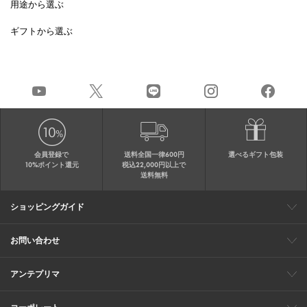
用途から選ぶ
ギフトから選ぶ
会員登録で
送料全国一律600円
選べるギフト包装
10%ポイント還元
税込22,000円以上で
送料無料
ショッピングガイド
会員特典
ご購入・配送について
返品について
ギフト包装
FAQ
サイトマップ
お問い合わせ
メールでのお問い合わせ
お修理についてのお問い合わせ
お電話でのご注文・お問い合わせ
アンテプリマ
0120-03-6961
ブランドサイト
ショップリスト
ワイヤーバッグについて
特集
オンラインストアニュース