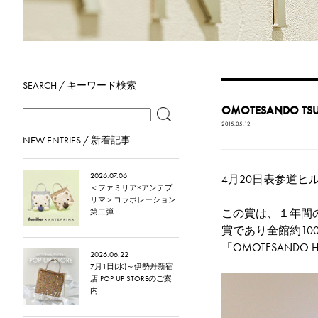
SEARCH / キーワード検索
OMOTESANDO 
2015.05.12
NEW ENTRIES / 新着記事
2026.07.06
4月20日表参道ヒルズ
＜ファミリア×アンテプ
リマ＞コラボレーション
この賞は、１年間
第二弾
賞であり全館約100
「OMOTESANDO
2026.06.22
7月1日(水)～伊勢丹新宿
店 POP UP STOREのご案
内