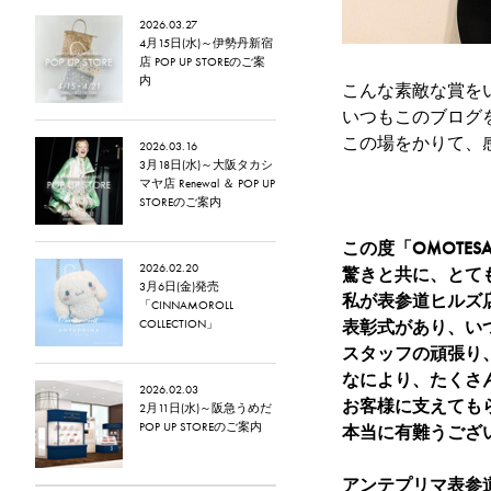
2026.03.27
4月15日(水)～伊勢丹新宿
店 POP UP STOREのご案
内
こんな素敵な賞を
いつもこのブログ
この場をかりて、
2026.03.16
3月18日(水)～大阪タカシ
マヤ店 Renewal ＆ POP UP
STOREのご案内
この度「OMOTES
2026.02.20
驚きと共に、とて
3月6日(金)発売
私が表参道ヒルズ店に
「CINNAMOROLL
COLLECTION」
表彰式があり、い
スタッフの頑張り
なにより、たくさ
2026.02.03
お客様に支えても
2月11日(水)～阪急うめだ
POP UP STOREのご案内
本当に有難うござ
アンテプリマ表参道ヒルズ