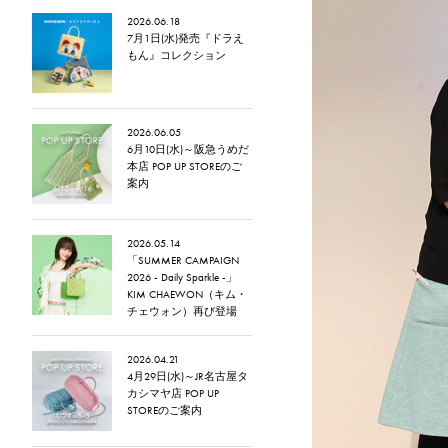
2026.06.18
7月1日(水)発売『ドラえ
もん』コレクション
2026.06.05
6月10日(水)～阪急うめだ
本店 POP UP STOREのご
案内
2026.05.14
「SUMMER CAMPAIGN
2026 - Daily Sparkle -」
KIM CHAEWON（キム・
チェウォン）再び登場
2026.04.21
4月29日(水)～JR名古屋タ
カシマヤ店 POP UP
STOREのご案内