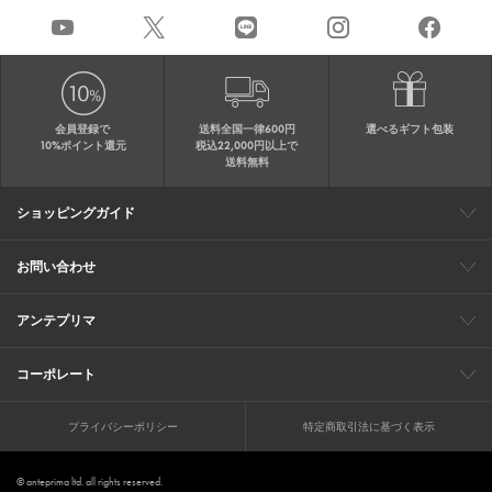
会員登録で
送料全国一律600円
選べるギフト包装
10%ポイント還元
税込22,000円以上で
送料無料
ショッピングガイド
会員特典
ご購入・配送について
返品について
ギフト包装
FAQ
サイトマップ
お問い合わせ
メールでのお問い合わせ
お修理についてのお問い合わせ
お電話でのご注文・お問い合わせ
アンテプリマ
0120-03-6961
ブランドサイト
ショップリスト
ワイヤーバッグについて
特集
オンラインストアニュース
コーポレート
（平日10：30～17：00）
※毎週火曜日はお電話窓口の営業を
企業情報
採用情報
お休みさせていただきます
プライバシーポリシー
特定商取引法に基づく表示
© anteprima ltd. all rights reserved.