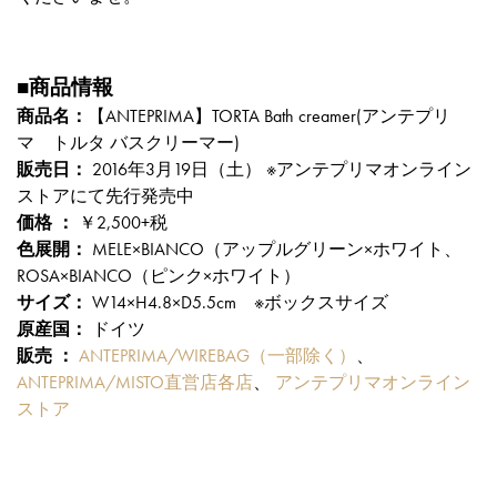
■商品情報
商品名：
【ANTEPRIMA】TORTA Bath creamer(アンテプリ
マ トルタ バスクリーマー)
販売日：
2016年3月19日（土） ※アンテプリマオンライン
ストアにて先行発売中
価格 ：
￥2,500+税
色展開：
MELE×BIANCO（アップルグリーン×ホワイト、
ROSA×BIANCO（ピンク×ホワイト）
サイズ：
W14×H4.8×D5.5cm ※ボックスサイズ
原産国：
ドイツ
販売 ：
ANTEPRIMA/WIREBAG（一部除く）
、
ANTEPRIMA/MISTO直営店各店
、
アンテプリマオンライン
ストア