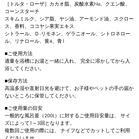
［トルタ・ローザ］カカオ脂、炭酸水素Na、クエン酸、
コーンスターチ
スキムミルク、シア脂、ヤシ油、アーモンド油、スクロー
ス、香料、ココヤシ果実エキス
シトラール、Ｄ-リモネン、ゲラニオール、シトロネロー
ル、リナロール、黄4、青1
■ご使用方法
適量を浴槽にお湯と一緒に入れ、 完全に溶かしてから入
浴してください。
■保存方法
高温多湿や直射日光を避けて、お子様やペットの手の届か
ないところに保管してください。
■ご使用量の目安
一般的な風呂釜（200L）に対するご使用目安量は、 サイ
ズによって1～3回となります。
複数回ご使用の際には、 ナイフなどでカットしてご利用
くださいませ。