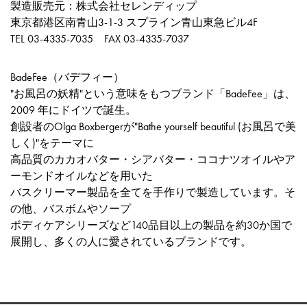
製造販売元：株式会社セレンディップ
東京都港区南青山3-1-3 スプライン青山東急ビル4F
TEL 03-4335-7035 FAX 03-4335-7037
BadeFee（バデフィー）
"お風呂の妖精"という意味をもつブランド「BadeFee」は、
2009 年にドイツで誕生。
創設者のOlga Boxbergerが"Bathe yourself beautiful (お風呂で美
しく)"をテーマに
高品質のカカオバター・シアバター・ココナツオイルやア
ーモンドオイルなどを用いた
バスクリーマー製品を全てを手作りで製造しています。そ
の他、バスボムやソープ
ボディケアシリーズなど140品目以上の製品を約30か国で
展開し、多くの人に愛されているブランドです。