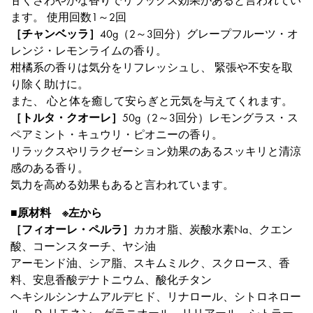
甘くさわやかな香りでリラックス効果があると言われてい
ます。 使用回数1～2回
［チャンベッラ］
40g（2～3回分）グレープフルーツ・オ
レンジ・レモンライムの香り。
柑橘系の香りは気分をリフレッシュし、 緊張や不安を取
り除く助けに。
また、 心と体を癒して安らぎと元気を与えてくれます。
［トルタ・クオーレ］
50g（2～3回分）レモングラス・ス
ペアミント・キュウリ・ピオニーの香り。
リラックスやリラクゼーション効果のあるスッキリと清涼
感のある香り。
気力を高める効果もあると言われています。
■原材料 ※左から
［フィオーレ・ペルラ］
カカオ脂、炭酸水素Na、クエン
酸、コーンスターチ、ヤシ油
アーモンド油、シア脂、スキムミルク、スクロース、香
料、安息香酸デナトニウム、酸化チタン
ヘキシルシンナムアルデヒド、リナロール、シトロネロー