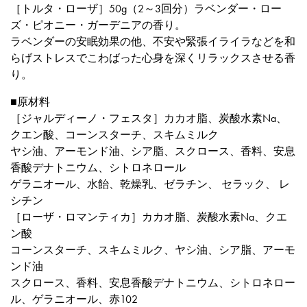
［トルタ・ローザ］50g（2～3回分）ラベンダー・ロー
ズ・ピオニー・ガーデニアの香り。
ラベンダーの安眠効果の他、不安や緊張イライラなどを和
らげストレスでこわばった心身を深くリラックスさせる香
り。
■原材料
［ジャルディーノ・フェスタ］カカオ脂、炭酸水素Na、
クエン酸、コーンスターチ、スキムミルク
ヤシ油、アーモンド油、シア脂、スクロース、香料、安息
香酸デナトニウム、シトロネロール
ゲラニオール、水飴、乾燥乳、ゼラチン、 セラック、 レ
シチン
［ローザ・ロマンティカ］カカオ脂、炭酸水素Na、クエ
ン酸
コーンスターチ、スキムミルク、ヤシ油、シア脂、アーモ
ンド油
スクロース、香料、安息香酸デナトニウム、シトロネロー
ル、ゲラニオール、赤102