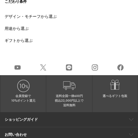
こだわり条件
デザイン・モチーフから選ぶ
用途から選ぶ
ギフトから選ぶ
会員登録で
送料全国一律600円
選べるギフト包装
10%ポイント還元
税込22,000円以上で
送料無料
ショッピングガイド
会員特典
ご購入・配送について
返品について
ギフト包装
FAQ
サイトマップ
お問い合わせ