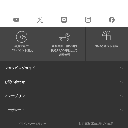
会員登録で
送料全国一律600円
選べるギフト包装
10%ポイント還元
税込22,000円以上で
送料無料
ショッピングガイド
会員特典
ご購入・配送について
返品について
ギフト包装
FAQ
サイトマップ
お問い合わせ
メールでのお問い合わせ
お修理についてのお問い合わせ
お電話でのご注文・お問い合わせ
アンテプリマ
0120-03-6961
ブランドサイト
ショップリスト
ワイヤーバッグについて
特集
オンラインストアニュース
コーポレート
（平日10：30～17：00）
※毎週火曜日はお電話窓口の営業を
企業情報
採用情報
お休みさせていただきます
プライバシーポリシー
特定商取引法に基づく表示