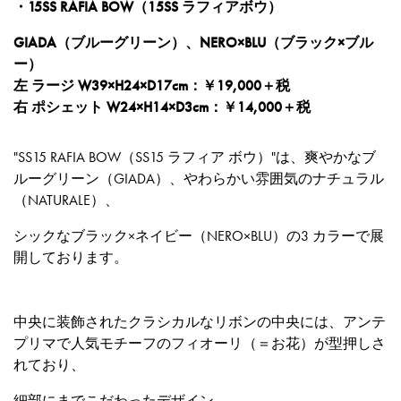
・15SS RAFIA BOW（15SS ラフィアボウ）
GIADA（ブルーグリーン）、NERO×BLU（ブラック×ブル
ー）
左 ラージ W39×H24×D17cm：￥19,000＋税
右 ポシェット W24×H14×D3cm：￥14,000＋税
"SS15 RAFIA BOW（SS15 ラフィア ボウ）"は、爽やかなブ
ルーグリーン（GIADA）、やわらかい雰囲気のナチュラル
（NATURALE）、
シックなブラック×ネイビー（NERO×BLU）の3 カラーで展
開しております。
中央に装飾されたクラシカルなリボンの中央には、アンテ
プリマで人気モチーフのフィオーリ（＝お花）が型押しさ
れており、
細部にまでこだわったデザイン。