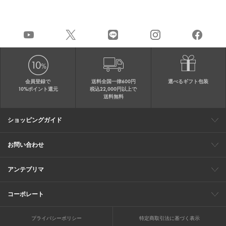
会員登録で
送料全国一律600円
選べるギフト包装
10%ポイント還元
税込22,000円以上で
送料無料
ショッピングガイド
会員特典
ご購入・配送について
返品について
ギフト包装
FAQ
サイトマップ
お問い合わせ
メールでのお問い合わせ
お修理についてのお問い合わせ
お電話でのご注文・お問い合わせ
アンテプリマ
0120-03-6961
ブランドサイト
ショップリスト
ワイヤーバッグについて
特集
オンラインストアニュース
コーポレート
（平日10：30～17：00）
※毎週火曜日はお電話窓口の営業を
企業情報
採用情報
お休みさせていただきます
プライバシーポリシー
特定商取引法に基づく表示