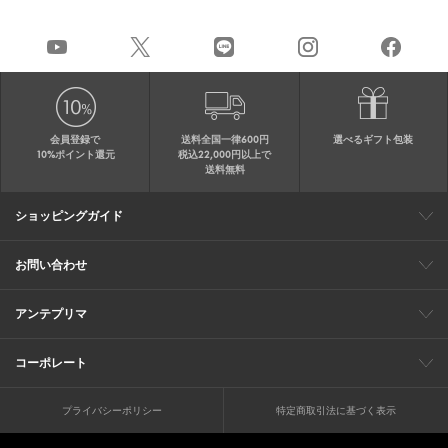
会員登録で
送料全国一律600円
選べるギフト包装
10%ポイント還元
税込22,000円以上で
送料無料
ショッピングガイド
会員特典
ご購入・配送について
返品について
ギフト包装
FAQ
サイトマップ
お問い合わせ
メールでのお問い合わせ
お修理についてのお問い合わせ
お電話でのご注文・お問い合わせ
アンテプリマ
0120-03-6961
ブランドサイト
ショップリスト
ワイヤーバッグについて
特集
オンラインストアニュース
コーポレート
（平日10：30～17：00）
※毎週火曜日はお電話窓口の営業を
企業情報
採用情報
お休みさせていただきます
プライバシーポリシー
特定商取引法に基づく表示