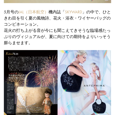
5月号の
JAL（日本航空）
機内誌「
SKYWARD
」の中で、ひと
きわ目を引く夏の風物詩、花火・浴衣・ワイヤーバッグの
コンビネーション。
花火の打ち上がる音が今にも聞こえてきそうな臨場感たっ
ぷりのヴィジュアルが、夏に向けての期待をよりいっそう
膨らませます。