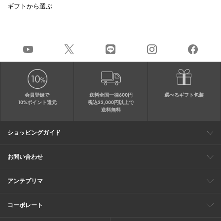
ギフトから選ぶ
会員登録で
送料全国一律600円
選べるギフト包装
10%ポイント還元
税込22,000円以上で
送料無料
ショッピングガイド
会員特典
ご購入・配送について
返品について
ギフト包装
FAQ
サイトマップ
お問い合わせ
メールでのお問い合わせ
お修理についてのお問い合わせ
お電話でのご注文・お問い合わせ
アンテプリマ
0120-03-6961
ブランドサイト
ショップリスト
ワイヤーバッグについて
特集
オンラインストアニュース
コーポレート
（平日10：30～17：00）