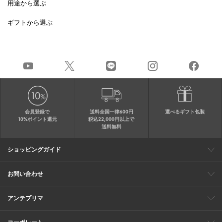
用途から選ぶ
ギフトから選ぶ
会員登録で
送料全国一律600円
選べるギフト包装
10%ポイント還元
税込22,000円以上で
送料無料
ショッピングガイド
会員特典
ご購入・配送について
返品について
ギフト包装
FAQ
サイトマップ
お問い合わせ
メールでのお問い合わせ
お修理についてのお問い合わせ
お電話でのご注文・お問い合わせ
アンテプリマ
0120-03-6961
ブランドサイト
ショップリスト
ワイヤーバッグについて
特集
オンラインストアニュース