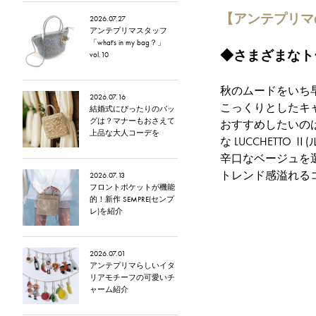
【アンテプリマ
2026.07.27
アンテプリマスタッフ
「what's in my bag？」
◆さまざまなト
vol.10
秋のムードをいち
2026.07.16
こっくりとしたキ
結婚式にぴったりのバッ
グは？マナーもおさえて
おすすめしたいのは
上品な大人コーデを
な LUCCHETT
辛口なベージュを
トレンド感溢れる
2026.07.13
フロントポケットが機能
的！新作 SEMPRE(センプ
レ)を紹介
2026.07.01
アンテプリマらしいイタ
リアモチーフの可愛いチ
ャーム紹介