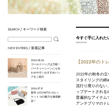
SEARCH / キーワード検索
今すぐ手に入れたい
2022.09.20
NEW ENTRIES / 新着記事
2026.08.06
【2022年の
ゴールドバッグは万能！
パーティーシーンにも合
わせやすいおすすめバッ
2022年の秋冬
グをご紹介
スタイリングの締
流行り廃りのない
2026.07.31
ップデートされる
新作 LUCCHETTO II(ルッ
ケット II)の魅力を徹底解
普遍的なアイテム
説！
アンテプリマのト