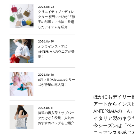
2026.06.25
クリエイティブ・ディレ
クター 荻野いづみが「徹
子の部屋」に出演！登場
したアイテムを紹介
2026.06.19
オンラインストアに
ANTEPRIMAのウエアが登
場！
2026.06.16
6月17日(水)BOXXIEシリー
ズが待望の再入荷！
ほかにもデイリー
アートからインスピ
2026.06.11
ANTEPRIMAの
待望の再入荷！サブバッ
イタリア製のキラキ
グだけど主役級、人気の
おすすめバッグをご紹介
今シーズンは「ベ
ニュアンスを感じ