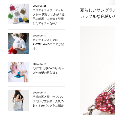
2026.06.25
夏らしいサングラ
クリエイティブ・ディレ
クター 荻野いづみが「徹
カラフルな色使い
子の部屋」に出演！登場
したアイテムを紹介
2026.06.19
オンラインストアに
ANTEPRIMAのウエアが登
場！
2026.06.16
6月17日(水)BOXXIEシリー
ズが待望の再入荷！
2026.06.11
待望の再入荷！サブバッ
グだけど主役級、人気の
おすすめバッグをご紹介