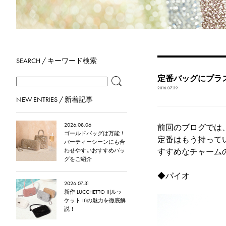
SEARCH / キーワード検索
定番バッグにプラ
2016.07.29
NEW ENTRIES / 新着記事
2026.08.06
前回のブログ
では
ゴールドバッグは万能！
定番はもう持って
パーティーシーンにも合
すすめなチャーム
わせやすいおすすめバッ
グをご紹介
◆
パイオ
2026.07.31
新作 LUCCHETTO II(ルッ
ケット II)の魅力を徹底解
説！