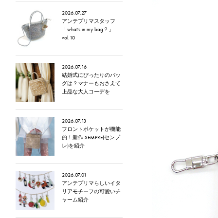
2026.07.27
アンテプリマスタッフ
「what's in my bag？」
vol.10
2026.07.16
結婚式にぴったりのバッ
グは？マナーもおさえて
上品な大人コーデを
2026.07.13
フロントポケットが機能
的！新作 SEMPRE(センプ
レ)を紹介
2026.07.01
アンテプリマらしいイタ
リアモチーフの可愛いチ
ャーム紹介