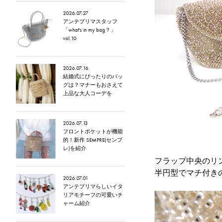
2026.07.27
アンテプリマスタッフ
「what's in my bag？」
vol.10
2026.07.16
結婚式にぴったりのバッ
グは？マナーもおさえて
上品な大人コーデを
2026.07.13
フロントポケットが機能
的！新作 SEMPRE(センプ
レ)を紹介
フラップ中央のリン
半円型でマチ付き
2026.07.01
アンテプリマらしいイタ
リアモチーフの可愛いチ
ャーム紹介