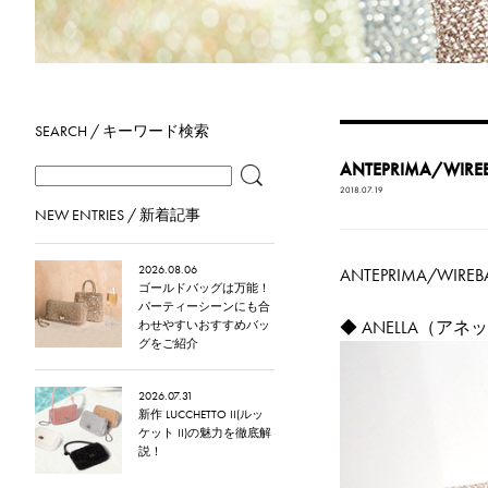
SEARCH / キーワード検索
ANTEPRIMA/W
2018.07.19
NEW ENTRIES / 新着記事
2026.08.06
ANTEPRIMA/
ゴールドバッグは万能！
パーティーシーンにも合
◆
ANELLA（アネ
わせやすいおすすめバッ
グをご紹介
2026.07.31
新作 LUCCHETTO II(ルッ
ケット II)の魅力を徹底解
説！