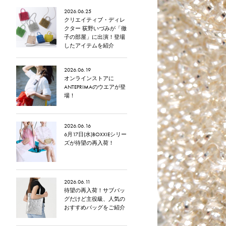
2026.06.25
クリエイティブ・ディレ
クター 荻野いづみが「徹
子の部屋」に出演！登場
したアイテムを紹介
2026.06.19
オンラインストアに
ANTEPRIMAのウエアが登
場！
2026.06.16
6月17日(水)BOXXIEシリー
ズが待望の再入荷！
2026.06.11
待望の再入荷！サブバッ
グだけど主役級、人気の
おすすめバッグをご紹介