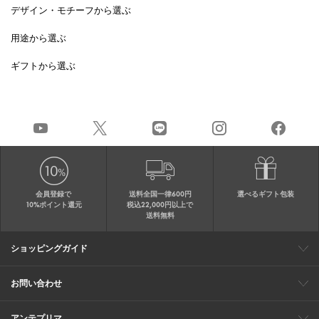
デザイン・モチーフから選ぶ
用途から選ぶ
ギフトから選ぶ
会員登録で
送料全国一律600円
選べるギフト包装
10%ポイント還元
税込22,000円以上で
送料無料
ショッピングガイド
会員特典
ご購入・配送について
返品について
ギフト包装
FAQ
サイトマップ
お問い合わせ
メールでのお問い合わせ
お修理についてのお問い合わせ
お電話でのご注文・お問い合わせ
アンテプリマ