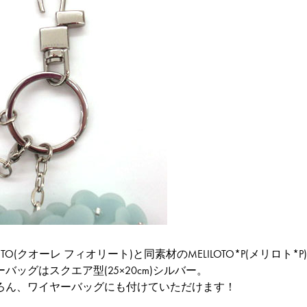
ORITO(クオーレ フィオリート)
と同素材の
MELILOTO*P(メリロト*P)
ーバッグは
スクエア型(25×20cm)シルバー
。
ろん、ワイヤーバッグにも付けていただけます！