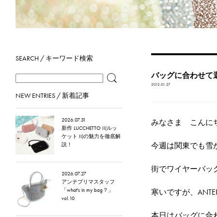
SEARCH / キーワード検索
バッグに合わせて
2012.01.27
NEW ENTRIES / 新着記事
2026.07.31
みなさま こんに
新作 LUCCHETTO II(ルッ
ケット II)の魅力を徹底解
今週は関東でも雪
説！
街でワイヤーバッ
2026.07.27
アンテプリマスタッフ
「what's in my bag？」
寒いですが、ANT
vol.10
本日はバッグに合