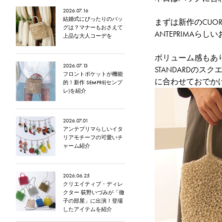
2026.07.16
結婚式にぴったりのバッ
まずは新作の
CUO
グは？マナーもおさえて
ANTEPRIMA
上品な大人コーデを
ボリューム感もあ
2026.07.13
STANDARDの
スクエ
フロントポケットが機能
に合わせておでか
的！新作 SEMPRE(センプ
レ)を紹介
2026.07.01
アンテプリマらしいイタ
リアモチーフの可愛いチ
ャーム紹介
2026.06.25
クリエイティブ・ディレ
クター 荻野いづみが「徹
子の部屋」に出演！登場
したアイテムを紹介