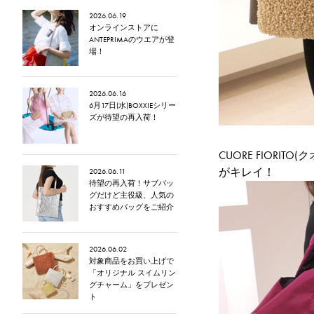
2026.06.19
オンラインストアに
ANTEPRIMAのウエアが登
場！
2026.06.16
6月17日(水)BOXXIEシリー
ズが待望の再入荷！
CUORE FIORI
がキレイ！
2026.06.11
待望の再入荷！サブバッ
グだけど主役級、人気の
おすすめバッグをご紹介
2026.06.02
対象商品をお買い上げで
「オリジナル スイムリン
グチャーム」をプレゼン
ト