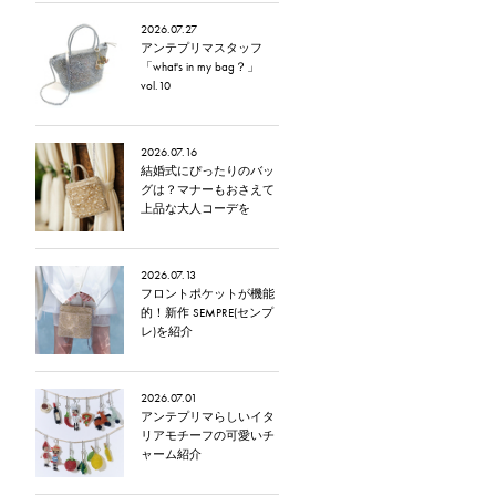
2026.07.27
アンテプリマスタッフ
「what's in my bag？」
vol.10
2026.07.16
結婚式にぴったりのバッ
グは？マナーもおさえて
上品な大人コーデを
2026.07.13
フロントポケットが機能
的！新作 SEMPRE(センプ
レ)を紹介
2026.07.01
アンテプリマらしいイタ
リアモチーフの可愛いチ
ャーム紹介