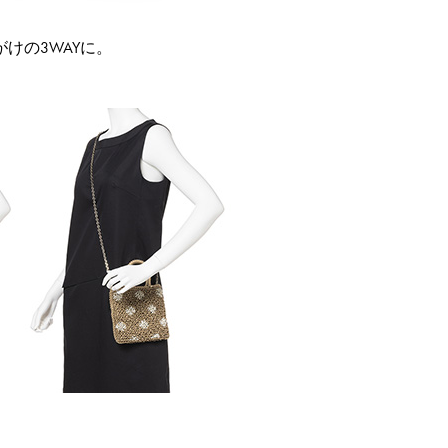
けの3WAYに。