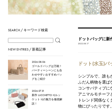
SEARCH / キーワード検索
ドットバッグに新
2022.08.17
NEW ENTRIES / 新着記事
2026.08.06
ドット(水玉)
ゴールドバッグは万能！
パーティーシーンにも合
わせやすいおすすめバッ
シンプルで、誰もが
グをご紹介
ふだん柄物を選ば
コンサバティブに
2026.07.31
アニマルモチーフ
新作 LUCCHETTO II(ルッ
ケット II)の魅力を徹底解
トレンド関係なく
説！
物にぴったりです