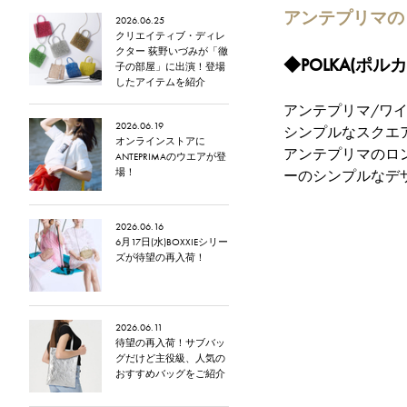
アンテプリマの
2026.06.25
クリエイティブ・ディレ
クター 荻野いづみが「徹
◆POLKA(ポル
子の部屋」に出演！登場
したアイテムを紹介
アンテプリマ/ワイ
2026.06.19
シンプルなスクエア
オンラインストアに
アンテプリマのロン
ANTEPRIMAのウエアが登
場！
ーのシンプルなデ
2026.06.16
6月17日(水)BOXXIEシリー
ズが待望の再入荷！
2026.06.11
待望の再入荷！サブバッ
グだけど主役級、人気の
おすすめバッグをご紹介