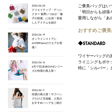
ご褒美バッグはい
2026.06.25
クリエイティブ・ディレ
「明日からも頑張
クター 荻野いづみが「徹
愛用しながら「あ
子の部屋」に出演！登場
したアイテムを紹介
おすすめご褒美
2026.06.19
オンラインストアに
◆STANDARD
ANTEPRIMAのウエアが登
場！
ワイヤーバッグの原点
ライニングもポケ
2026.06.16
6月17日(水)BOXXIEシリー
特に「シルバー」
ズが待望の再入荷！
2026.06.11
待望の再入荷！サブバッ
グだけど主役級、人気の
おすすめバッグをご紹介