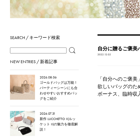
SEARCH / キーワード検索
自分に贈るご褒美
2022.12.02
NEW ENTRIES / 新着記事
2026.08.06
「自分へのご褒美
ゴールドバッグは万能！
欲しいバッグのた
パーティーシーンにも合
ボーナス、臨時収
わせやすいおすすめバッ
グをご紹介
2026.07.31
新作 LUCCHETTO II(ルッ
ケット II)の魅力を徹底解
説！