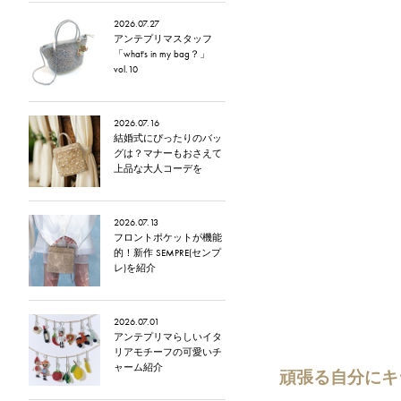
2026.07.27
アンテプリマスタッフ
「what's in my bag？」
vol.10
2026.07.16
結婚式にぴったりのバッ
グは？マナーもおさえて
上品な大人コーデを
2026.07.13
フロントポケットが機能
的！新作 SEMPRE(センプ
レ)を紹介
2026.07.01
アンテプリマらしいイタ
リアモチーフの可愛いチ
ャーム紹介
頑張る自分にキ