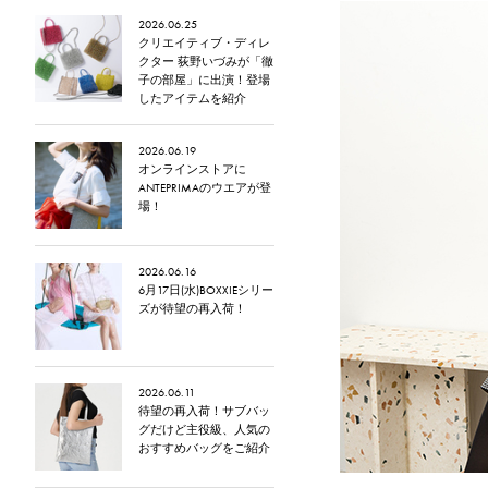
2026.06.25
クリエイティブ・ディレ
クター 荻野いづみが「徹
子の部屋」に出演！登場
したアイテムを紹介
2026.06.19
オンラインストアに
ANTEPRIMAのウエアが登
場！
2026.06.16
6月17日(水)BOXXIEシリー
ズが待望の再入荷！
2026.06.11
待望の再入荷！サブバッ
グだけど主役級、人気の
おすすめバッグをご紹介