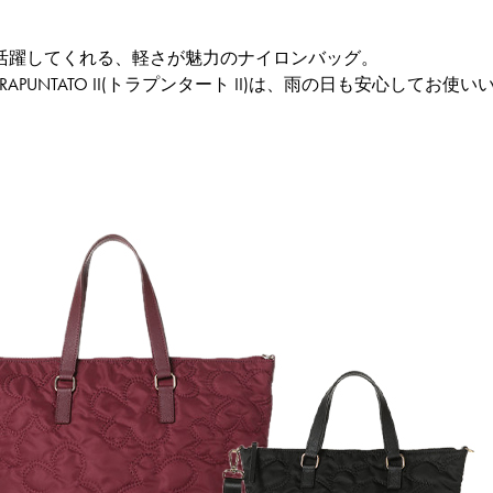
活躍してくれる、軽さが魅力のナイロンバッグ。
APUNTATO II(トラプンタート II)は、雨の日も安心してお使