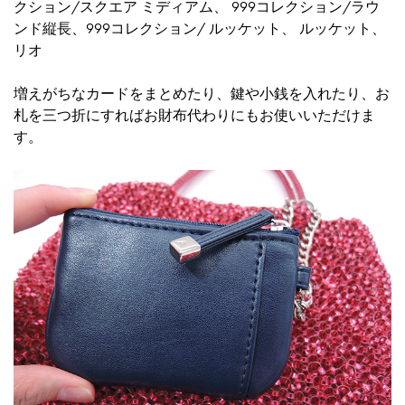
クション/スクエア ミディアム
、
999コレクション/ラウ
ンド縦長
、
999コレクション/ ルッケット
、
ルッケット
、
リオ
増えがちなカードをまとめたり、鍵や小銭を入れたり、お
札を三つ折にすればお財布代わりにもお使いいただけま
す。