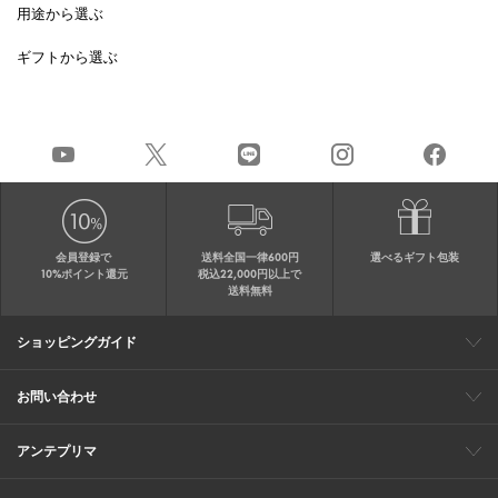
用途から選ぶ
ギフトから選ぶ
会員登録で
送料全国一律600円
選べるギフト包装
10%ポイント還元
税込22,000円以上で
送料無料
ショッピングガイド
会員特典
ご購入・配送について
返品について
ギフト包装
FAQ
サイトマップ
お問い合わせ
メールでのお問い合わせ
お修理についてのお問い合わせ
お電話でのご注文・お問い合わせ
アンテプリマ
0120-03-6961