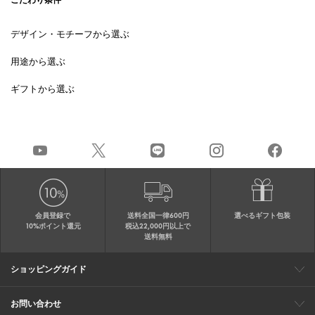
こだわり条件
デザイン・モチーフから選ぶ
用途から選ぶ
ギフトから選ぶ
会員登録で
送料全国一律600円
選べるギフト包装
10%ポイント還元
税込22,000円以上で
送料無料
ショッピングガイド
会員特典
ご購入・配送について
返品について
ギフト包装
FAQ
サイトマップ
お問い合わせ