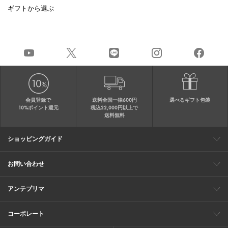
ギフトから選ぶ
会員登録で
送料全国一律600円
選べるギフト包装
10%ポイント還元
税込22,000円以上で
送料無料
ショッピングガイド
会員特典
ご購入・配送について
返品について
ギフト包装
FAQ
サイトマップ
お問い合わせ
メールでのお問い合わせ
お修理についてのお問い合わせ
お電話でのご注文・お問い合わせ
アンテプリマ
0120-03-6961
ブランドサイト
ショップリスト
ワイヤーバッグについて
特集
オンラインストアニュース
コーポレート
（平日10：30～17：00）