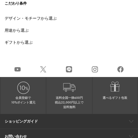
こだわり条件
デザイン・モチーフから選ぶ
用途から選ぶ
ギフトから選ぶ
会員登録で
送料全国一律600円
選べるギフト包装
10%ポイント還元
税込22,000円以上で
送料無料
ショッピングガイド
会員特典
ご購入・配送について
返品について
ギフト包装
FAQ
サイトマップ
お問い合わせ