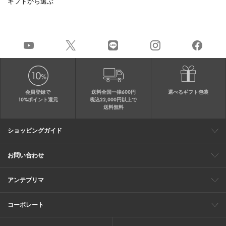
ギフトから選ぶ
会員登録で
送料全国一律600円
選べるギフト包装
10%ポイント還元
税込22,000円以上で
送料無料
ショッピングガイド
会員特典
ご購入・配送について
返品について
ギフト包装
FAQ
サイトマップ
お問い合わせ
メールでのお問い合わせ
お修理についてのお問い合わせ
お電話でのご注文・お問い合わせ
アンテプリマ
0120-03-6961
ブランドサイト
ショップリスト
ワイヤーバッグについて
特集
オンラインストアニュース
コーポレート
（平日10：30～17：00）
※毎週火曜日はお電話窓口の営業を