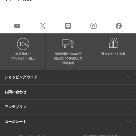
会員登録で
送料全国一律600円
選べるギフト包装
10%ポイント還元
税込22,000円以上で
送料無料
ショッピングガイド
会員特典
ご購入・配送について
返品について
ギフト包装
FAQ
サイトマップ
お問い合わせ
メールでのお問い合わせ
お修理についてのお問い合わせ
お電話でのご注文・お問い合わせ
アンテプリマ
0120-03-6961
ブランドサイト
ショップリスト
ワイヤーバッグについて
特集
オンラインストアニュース
コーポレート
（平日10：30～17：00）
※毎週火曜日はお電話窓口の営業を
企業情報
採用情報
お休みさせていただきます