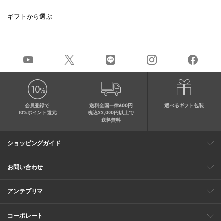
ギフトから選ぶ
会員登録で
送料全国一律600円
選べるギフト包装
10%ポイント還元
税込22,000円以上で
送料無料
ショッピングガイド
会員特典
ご購入・配送について
返品について
ギフト包装
FAQ
サイトマップ
お問い合わせ
メールでのお問い合わせ
お修理についてのお問い合わせ
お電話でのご注文・お問い合わせ
アンテプリマ
0120-03-6961
ブランドサイト
ショップリスト
ワイヤーバッグについて
特集
オンラインストアニュース
コーポレート
（平日10：30～17：00）