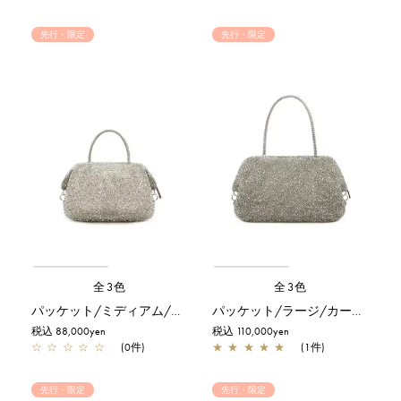
先行・限定
先行・限定
全3色
全3色
パッケット/ミディアム/カーキシルバー【一部店舗先行販売商品】
パッケット/ラージ/カーキシルバー【一部店舗先行販売商品】
税込 88,000yen
税込 110,000yen
☆
☆
☆
☆
☆
(0件)
★
★
★
★
★
(1件)
先行・限定
先行・限定