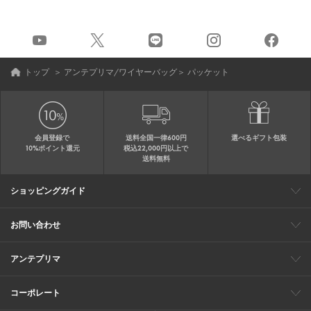
トップ
＞
アンテプリマ/ワイヤーバッグ
＞
パッケット
会員登録で
送料全国一律600円
選べるギフト包装
10%ポイント還元
税込22,000円以上で
送料無料
ショッピングガイド
会員特典
ご購入・配送について
返品について
ギフト包装
FAQ
サイトマップ
お問い合わせ
メールでのお問い合わせ
お修理についてのお問い合わせ
お電話でのご注文・お問い合わせ
アンテプリマ
0120-03-6961
ブランドサイト
ショップリスト
ワイヤーバッグについて
特集
オンラインストアニュース
コーポレート
（平日10：30～17：00）