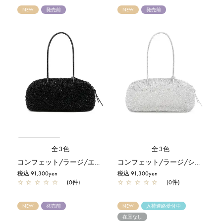
NEW
発売前
NEW
発売前
全3色
全3色
コンフェット/ラージ/エナメルブラック
コンフェット/ラージ/シルバー
税込 91,300yen
税込 91,300yen
☆
☆
☆
☆
☆
(0件)
☆
☆
☆
☆
☆
(0件)
NEW
発売前
NEW
入荷連絡受付中
在庫なし