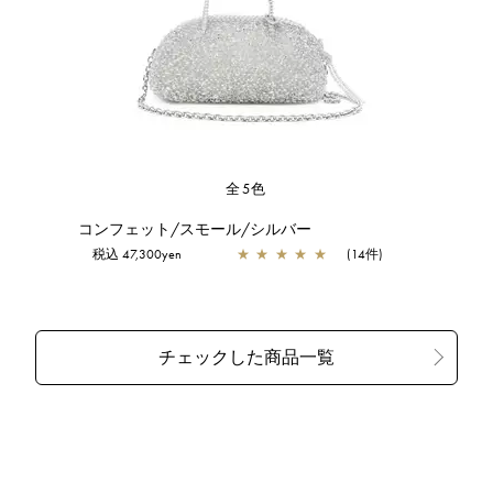
全5色
コンフェット/スモール/シルバー
税込 47,300yen
★
★
★
★
★
(14件)