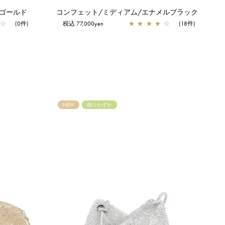
ーゴールド
コンフェット/ミディアム/エナメルブラック
☆
(0件)
税込 77,000yen
★
★
★
★
☆
(18件)
NEW
残りわずか