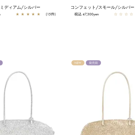
/ミディアム/シルバー
コンフェット/スモール/シルバ
n
★
★
★
★
★
(15件)
税込 47,300yen
☆
☆
☆
☆
NEW
発売前