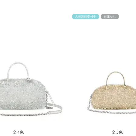
入荷連絡受付中
在庫なし
全4色
全5色