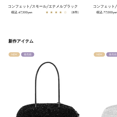
コンフェット/スモール/エナメルブラック
コンフェット
税込 47,300yen
★
★
★
★
☆
(8件)
税込 77,000ye
新作アイテム
NEW
発売前
NEW
発売前