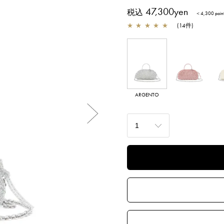
47,300yen
税込
＜4,300 poi
★
★
★
★
★
(
14
件
)
ARGENTO
FLAMINGO
A
TRA
Next