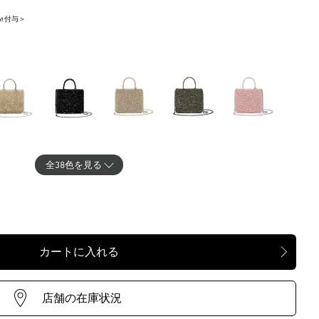
int 付与＞
OGENTO
NERO OPACO
SABBIA
OLIVA
FLAMINGO
全38色を見る
URORA
MAGENTA
SALMONE
MANDARINO
FOGLIA
SPARENTE
OPACO
ARBORD
ARBORDO
ARBORDO