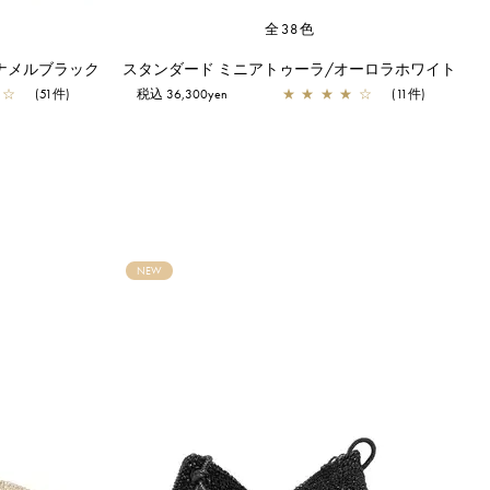
全38色
ナメルブラック
スタンダード ミニアトゥーラ/オーロラホワイト
☆
(51件)
税込 36,300yen
★
★
★
★
☆
(11件)
NEW