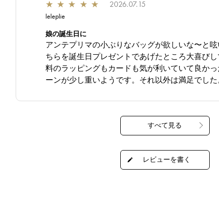
★
★
★
★
★
2026.07.15
leleplie
娘の誕生日に
アンテプリマの小ぶりなバッグが欲しいな〜と呟
ちらを誕生日プレゼントであげたところ大喜びし
料のラッピングもカードも気が利いていて良かっ
ーンが少し重いようです。それ以外は満足でした