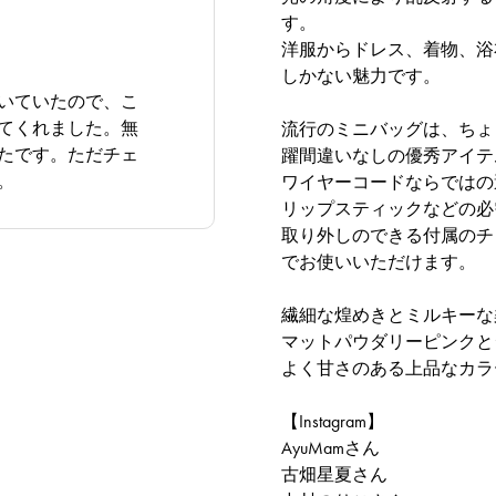
す。
洋服からドレス、着物、浴
しかない魅力です。
いていたので、こ
MULTI CHIARO
FUCSIA
BL
てくれました。無
流行のミニバッグは、ちょ
たです。ただチェ
躍間違いなしの優秀アイテ
。
ワイヤーコードならではの
リップスティックなどの必
取り外しのできる付属のチ
でお使いいただけます。
繊細な煌めきとミルキーな
マットパウダリーピンクと
よく甘さのある上品なカラ
【Instagram】
AyuMamさん
古畑星夏さん