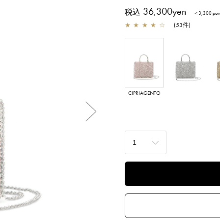
36,300yen
税込
＜3,300 po
★
★
★
★
☆
(
53
件
)
CIPRIAGENTO
ARGENTO
OR
Next
LOTO ARBORDO
ORO CHIARO
A
TRA