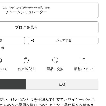
このバッグにぴったりのチャームが見つかる
チャームシミュレーター
ZZOGENTO
ORCHIDEAGENT
FLAMINGOGENT
NERO
NAVYGENTO
O
O
ブログを見る
49
件
LLOGENTO
LAVANDAGENTO
MENTA OPACO
LATTE
ROSSO OPACO
METALLICO
ついて
お支払方法
返品・交換
梱包について
仕様
METISTA
LATTE OPACO
CAMMELLO
VERDE CHIARO
SENAPE
OPACO
使い、ひとつひとつを手編みで仕立てたワイヤーバッグ。
きらめきが星屑を散りばめたような上品な輝きを放ちま