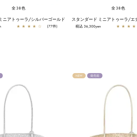
全38色
全38色
 ミニアトゥーラ/シルバーゴールド
スタンダード ミニアトゥーラ/エ
n
★
★
★
★
☆
(77件)
税込 36,300yen
★
★
★
★
NEW
発売前