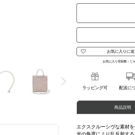
FANGO DOPPIO
GIALLO OPACO
GRE
お気に入り登録数：
1,1
LIMEGENTO
KHAKIGENTO
GIA
Next
ラッピング可
配送に
商品説明
ROSSO
ALBICOCCA
A
エクスクルーシヴな素材を
光の角度により乱反射する