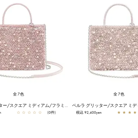
全7色
全7色
ペルラ グリッター/スクエア ミディアム/フラミンゴシルバー
n
☆
☆
☆
☆
☆
(0件)
税込 92,400yen
★
★
★
★