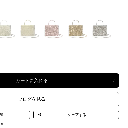
LATTE
AURORA
CIPRIAGENTO
OROGENTO
ARGENTO
TALLICO
TRASPARENTE
ブログを見る
8
件