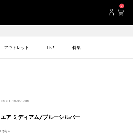
0
アウトレット
LINE
特集
PB24FAT0KL-353-000
クエア ミディアム/ブルーシルバー
int 付与＞