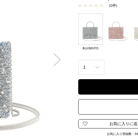
☆
☆
☆
☆
☆
(
0
件
)
BLUGENTO
FLAMINGOGENT
O
ME
Next
お気に入り登録数：
5