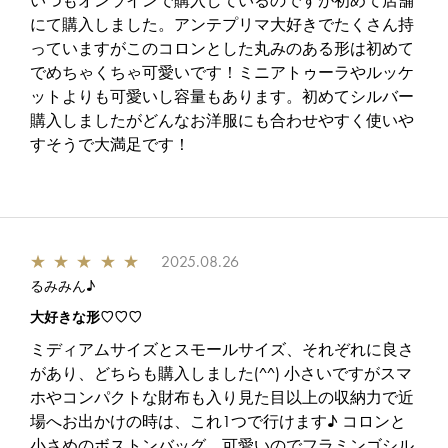
いつもオンラインで購入しているのですが初めて店舗
にて購入しました。アンテプリマ大好きでたくさん持
っていますがこのコロンとした丸みのある形は初めて
でめちゃくちゃ可愛いです！ミニアトゥーラやルッケ
ットよりも可愛いし容量もあります。初めてシルバー
購入しましたがどんなお洋服にも合わせやすく使いや
すそうで大満足です！
★
★
★
★
★
2025.08.26
るみみん♪
大好きな形♡♡♡
ミディアムサイズとスモールサイズ、それぞれに良さ
があり、どちらも購入しました(^^) 小さいですがスマ
ホやコンパクトな財布も入り見た目以上の収納力で近
場へお出かけの時は、これ1つで行けます♪ コロンと
小さめのボストンバッグ、可愛いのでフラミンゴシル