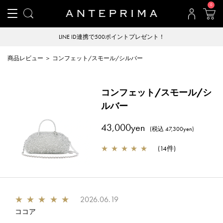
0
LINE ID連携で500ポイントプレゼント！
商品レビュー ＞ コンフェット/スモール/シルバー
コンフェット/スモール/シ
ルバー
43,000yen
(税込 47,300yen)
★
★
★
★
★
(
14件
)
★
★
★
★
★
2026.06.19
ココア