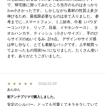
で、帰宅後に測ってみたところ当方のものはきっかり
2cm小さかったです。 しかしながら素材の性質上多少
伸びるため、最低限必要なものは全て入りました。 参
考までに…スマートフォン、ミニ財布、巾着（パウダ
ーコンパクト、リップ、目薬、イヤホンケース）、タ
オルハンカチ、ティッシュ（小さいサイズ）、手のひ
らサイズのぬいぐるみ…計6点。 デザインやサイズ感
は申し分なく、とても素敵なバッグです。上半期買っ
てよかったもの現状No.1になりました。たくさん使い
ます。ありがとうございました。
★
★
★
★
★
2026.03.09
あんゆん
初アンテプリマで購入しました。
安定のシルバー。とっても可愛くてキラキラしていて