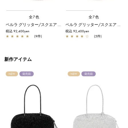
全7色
全7色
リーングレーシルバー
ペルラ グリッター/スクエア ミディアム/シルバーゴールド
ペルラ グリッター/スクエア ミディアム/パウダリーピンクシルバー
税込 92,400yen
税込 92,400yen
税
★
★
★
★
★
(9件)
★
★
★
★
☆
(5件)
新作アイテム
NEW
発売前
NEW
発売前