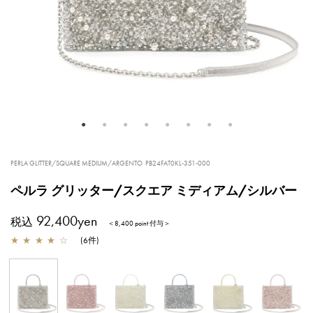
PERLA GLITTER/SQUARE MEDIUM/ARGENTO
PB24FAT0KL-351-000
ペルラ グリッター/スクエア ミディアム/シルバー
92,400yen
税込
＜8,400 point 付与＞
★
★
★
★
☆
(
6
件
)