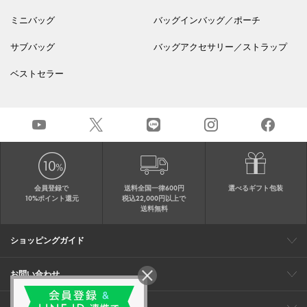
ミニバッグ
バッグインバッグ／ポーチ
サブバッグ
バッグアクセサリー／ストラップ
ベストセラー
会員登録で
送料全国一律600円
選べるギフト包装
10%ポイント還元
税込22,000円以上で
送料無料
ショッピングガイド
会員特典
ご購入・配送について
返品について
ギフト包装
FAQ
サイトマップ
お問い合わせ
メールでのお問い合わせ
お修理についてのお問い合わせ
お電話でのご注文・お問い合わせ