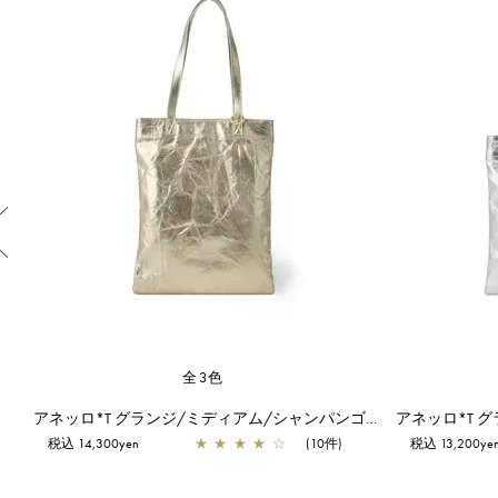
Previous
全3色
スタンダード ソフィア/ミディアム/エナメルブラック
アネッロ*T グランジ/ミディアム/シャンパンゴールド
アネッロ*T 
税込 14,300yen
★
★
★
★
☆
(10件)
税込 13,200ye