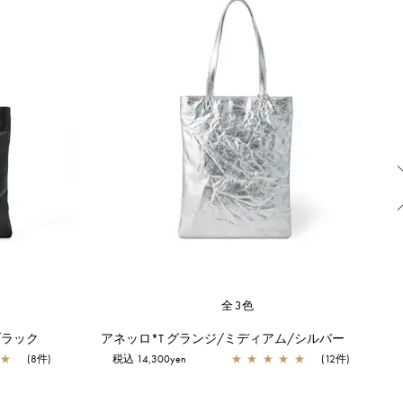
全3色
ブラック
アネッロ*T グランジ/ミディアム/シルバー
★
(8件)
税込 14,300yen
★
★
★
★
★
(12件)