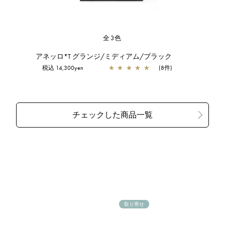
全3色
アネッロ*T グランジ/ミディアム/ブラック
税込 14,300yen
★
★
★
★
★
(8件)
取り寄せ