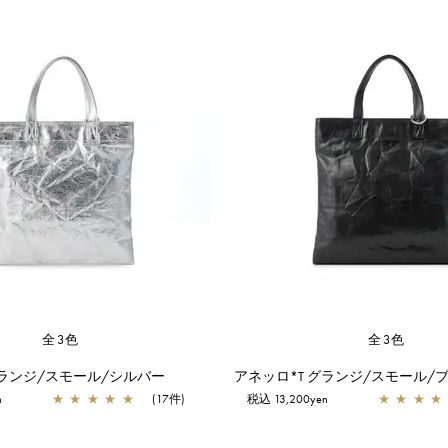
全3色
全3色
グランジ/スモール/シルバー
アネッロ*T グランジ/スモール/
n
★
★
★
★
★
(17件)
税込 13,200yen
★
★
★
★