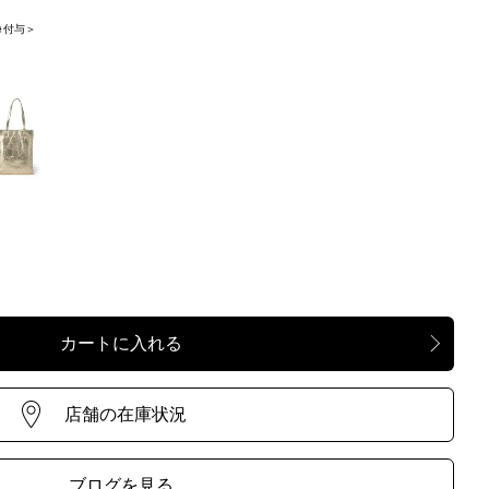
nt 付与＞
O CHIARO
ブログを見る