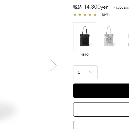
14,300yen
税込
＜1,300 poi
★
★
★
★
★
(
8
件
)
NERO
ARGENTO
OR
Next