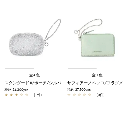
全4色
全3色
スタンダード II/ポーチ/シルバー
サフィアーノベッロ/フラグメントケース/ミント
税込 24,200yen
税込 27,500yen
★
★
★
☆
☆
(1件)
☆
☆
☆
☆
☆
(0件)