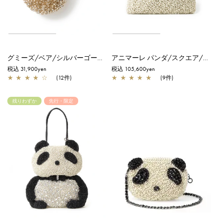
グミーズ/ベア/シルバーゴールド
アニマーレ パンダ/スクエア/マットグレイッシュホワイト
税込 31,900yen
税込 105,600yen
★
★
★
★
☆
(12件)
★
★
★
★
★
(9件)
残りわずか
先行・限定