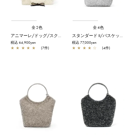
全2色
全4色
アニマーレ/ドッグ/スクエア ミディアム/パールホワイト
スタンダード II/バスケット/シルバー
税込 64,900yen
税込 77,000yen
★
★
★
★
★
(7件)
★
★
★
★
☆
(4件)