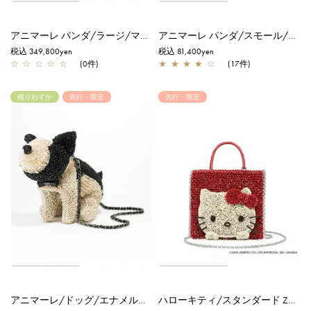
アニマーレ パンダ/ラージ/マットグレイッシュホワイト【一部店舗先行販売商品】
アニマーレ パンダ/スモール/マットグレイッシュホワイト
税込 349,800yen
税込 81,400yen
☆
☆
☆
☆
☆
(0件)
★
★
★
★
☆
(17件)
残りわずか
先行・限定
先行・限定
アニマーレ/ドッグ/エナメルブラック×セミシャイニーホワイトシルバーゴールド【一部店舗先行販売商品】
ハローキティ/スタンダード Z/マットレッド【オンラインストア先行販売商品】