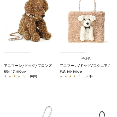
全2色
アニマーレ/ドッグ/ブロンズ
アニマーレ/ドッグ/スクエア/パウダリーピンクゴールド×パールホワイト×エナメルブラック
税込 151,800yen
税込 100,100yen
★
★
★
★
☆
(8件)
★
★
★
★
☆
(4件)