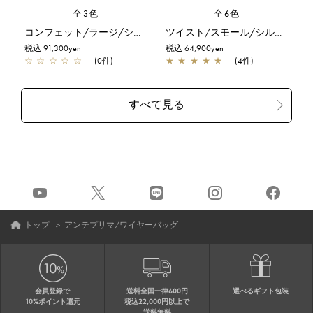
全3色
全6色
コンフェット/ラージ/シルバーゴールド
ツイスト/スモール/シルバー
税込 91,300yen
税込 64,900yen
☆
☆
☆
☆
☆
(0件)
★
★
★
★
★
(4件)
トップ
＞
アンテプリマ/ワイヤーバッグ
会員登録で
送料全国一律600円
選べるギフト包装
10%ポイント還元
税込22,000円以上で
送料無料