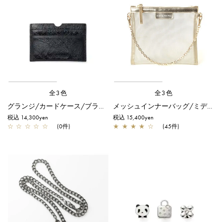
全3色
全3色
グランジ/カードケース/ブラック
メッシュインナーバッグ/ミディアム/シャンパンゴールド
税込 14,300yen
税込 15,400yen
☆
☆
☆
☆
☆
(0件)
★
★
★
★
☆
(45件)