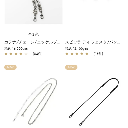
全2色
カテナ/チェーン/ニッケルブラック
スピッラ ディ フェスタ/パンダ/シルバー
税込 16,500yen
税込 12,100yen
★
★
★
★
☆
(84件)
★
★
★
★
★
(18件)
NEW
NEW