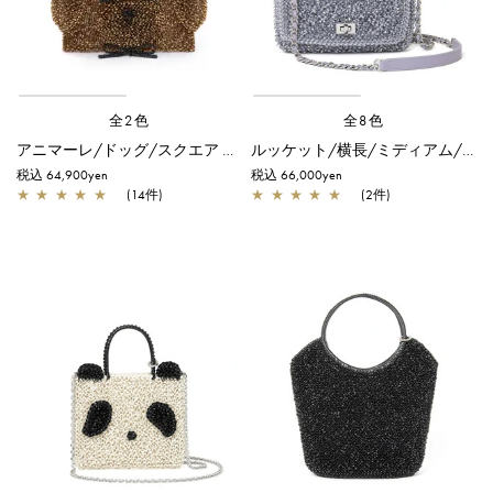
全2色
全8色
アニマーレ/ドッグ/スクエア ミディアム/ブロンズ
ルッケット/横長/ミディアム/ラベンダーシルバー
税込 64,900yen
税込 66,000yen
★
★
★
★
★
(14件)
★
★
★
★
★
(2件)