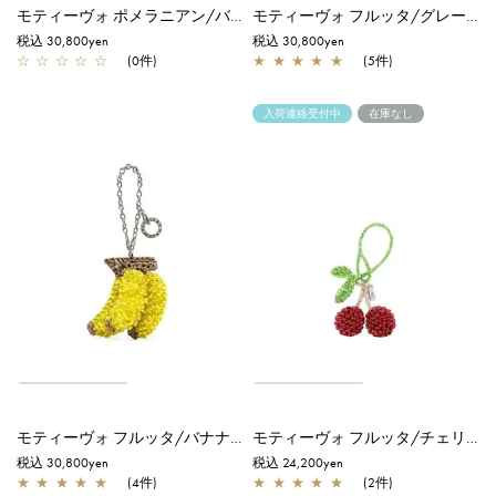
モティーヴォ ポメラニアン/バッグチャーム/オーロラホワイト
モティーヴォ フルッタ/グレープ/アメジスト
税込 30,800yen
税込 30,800yen
☆
☆
☆
☆
☆
(0件)
★
★
★
★
★
(5件)
入荷連絡受付中
在庫なし
モティーヴォ フルッタ/バナナ/マスタードイエロー
モティーヴォ フルッタ/チェリー
税込 30,800yen
税込 24,200yen
★
★
★
★
★
(4件)
★
★
★
★
★
(2件)