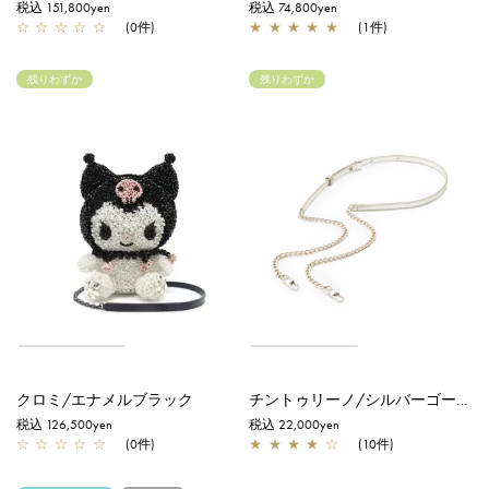
税込 151,800yen
税込 74,800yen
☆
☆
☆
☆
☆
(0件)
★
★
★
★
★
(1件)
残りわずか
残りわずか
クロミ/エナメルブラック
チントゥリーノ/シルバーゴールド
税込 126,500yen
税込 22,000yen
☆
☆
☆
☆
☆
(0件)
★
★
★
★
☆
(10件)