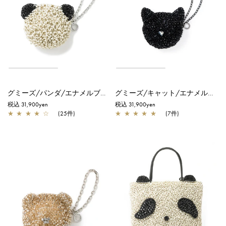
グミーズ/パンダ/エナメルブラック×マットグレイッシュホワイト
グミーズ/キャット/エナメルブラック
税込 31,900yen
税込 31,900yen
★
★
★
★
☆
(25件)
★
★
★
★
★
(7件)