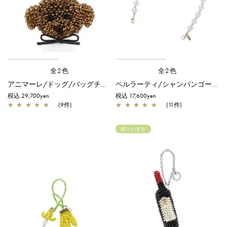
全2色
全2色
アニマーレ/ドッグ/バッグチャーム/ブロンズ
ペルラーティ/シャンパンゴールド
税込 29,700yen
税込 17,600yen
★
★
★
★
★
(9件)
★
★
★
★
★
(11件)
残りわずか