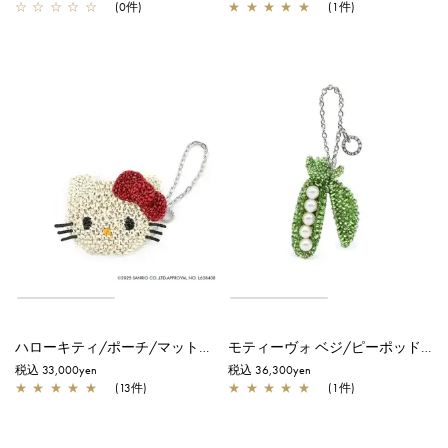
☆
☆
☆
☆
☆
(0件)
★
★
★
★
★
(1件)
ハローキティ/ポーチ/マットホワイト
モティーヴォ ベジ/ピーポッド/シャンパングリーン
税込 33,000yen
税込 36,300yen
★
★
★
★
★
(13件)
★
★
★
★
★
(1件)