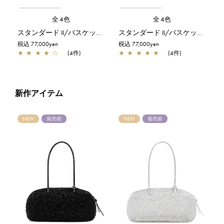
全4色
全4色
スタンダード II/バスケット/カーキシルバー
スタンダード II/バスケット/ネイビーシルバー
税込 77,000yen
税込 77,000yen
★
★
★
★
☆
(4件)
★
★
★
★
★
(4件)
新作アイテム
NEW
発売前
NEW
発売前