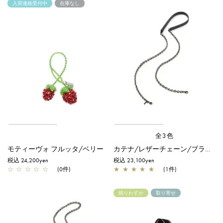
入荷連絡受付中
在庫なし
全3色
モティーヴォ フルッタ/ベリー
カテナ/レザーチェーン/ブラック
税込 24,200yen
税込 23,100yen
☆
☆
☆
☆
☆
(0件)
★
★
★
★
★
(1件)
残りわずか
取り寄せ