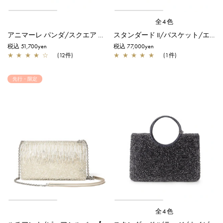
全4色
アニマーレ パンダ/スクエア スモール/エナメルブラック×マットホワイト
スタンダード II/バスケット/エナメルブラック
税込 51,700yen
税込 77,000yen
★
★
★
★
☆
(12件)
★
★
★
★
★
(1件)
先行・限定
全4色