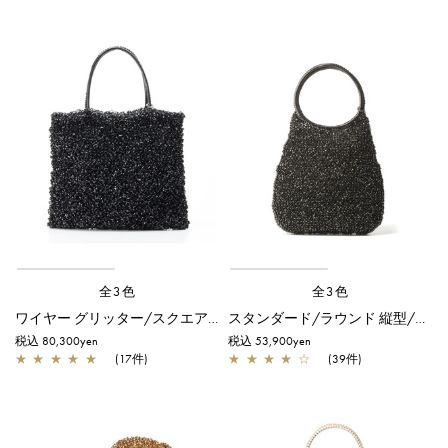
全3色
全3色
ワイヤー グリッター/スクエア/エナメルブラック
スタンダード/ラウンド 縦型/ブラック
税込 80,300yen
税込 53,900yen
★
★
★
★
★
(17件)
★
★
★
★
☆
(39件)