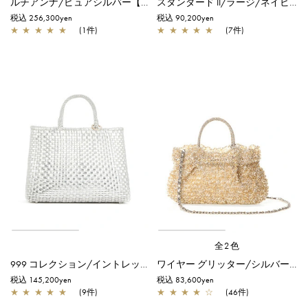
ルチアンナ/ピュアシルバー【一部店舗先行販売商品】
スタンダード II/ラージ/ネイビーシルバー
税込 256,300yen
税込 90,200yen
★
★
★
★
★
(1件)
★
★
★
★
★
(7件)
全2色
999 コレクション/イントレッチオ/スモール(横長)/ピュアシルバー
ワイヤー グリッター/シルバーゴールド
税込 145,200yen
税込 83,600yen
★
★
★
★
★
(9件)
★
★
★
★
☆
(46件)