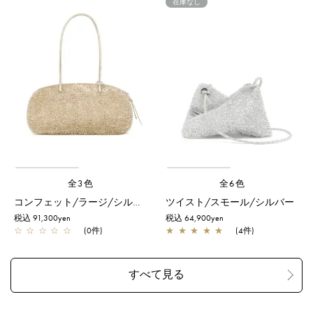
在庫なし
全3色
全6色
コンフェット/ラージ/シルバーゴールド
ツイスト/スモール/シルバー
税込 91,300yen
税込 64,900yen
☆
☆
☆
☆
☆
(0件)
★
★
★
★
★
(4件)