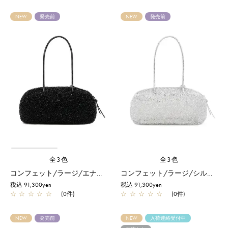
NEW
発売前
NEW
発売前
全3色
全3色
コンフェット/ラージ/エナメルブラック
コンフェット/ラージ/シルバー
税込 91,300yen
税込 91,300yen
☆
☆
☆
☆
☆
(0件)
☆
☆
☆
☆
☆
(0件)
NEW
発売前
NEW
入荷連絡受付中