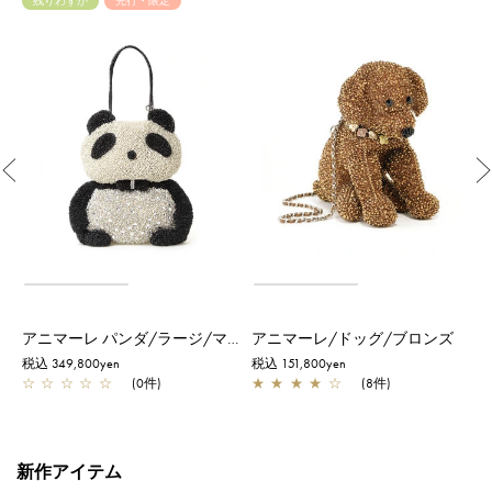
残りわずか
先行・限定
Previous
999 コレクション/ハローキティ スモール/ピュアシルバー
アニマーレ パンダ/ラージ/マットグレイッシュホワイト【一部店舗先行販売商品】
アニマーレ/ドッグ/ブロンズ
税込 349,800yen
税込 151,800yen
税
☆
☆
☆
☆
☆
(0件)
★
★
★
★
☆
(8件)
新作アイテム