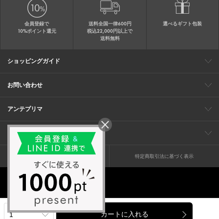
会員登録で
送料全国一律600円
選べるギフト包装
10%ポイント還元
税込22,000円以上で
送料無料
ショッピングガイド
会員特典
ご購入・配送について
返品について
ギフト包装
FAQ
サイトマップ
お問い合わせ
メールでのお問い合わせ
お修理についてのお問い合わせ
お電話でのご注文・お問い合わせ
アンテプリマ
0120-03-6961
ブランドサイト
ショップリスト
ワイヤーバッグについて
特集
オンラインストアニュース
コーポレート
（平日10：30～17：00）
※毎週火曜日はお電話窓口の営業を
企業情報
採用情報
お休みさせていただきます
プライバシーポリシー
特定商取引法に基づく表示
© anteprima ltd. all rights reserved.