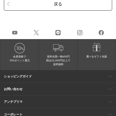
会員登録で
送料全国一律600円
選べるギフト包装
10%ポイント還元
税込22,000円以上で
送料無料
ショッピングガイド
会員特典
ご購入・配送について
返品について
ギフト包装
FAQ
サイトマップ
お問い合わせ
メールでのお問い合わせ
お修理についてのお問い合わせ
お電話でのご注文・お問い合わせ
アンテプリマ
0120-03-6961
ブランドサイト
ショップリスト
ワイヤーバッグについて
特集
オンラインストアニュース
コーポレート