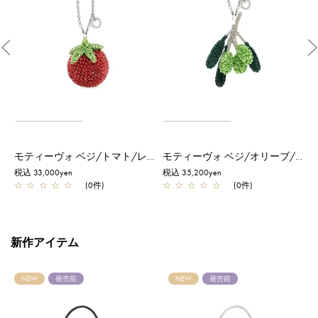
Previous
モティーヴォ ベジ/トマト/レッド
モティーヴォ ベジ/オリーブ/シャンパングリーン
税込 33,000yen
税込 35,200yen
税
☆
☆
☆
☆
☆
(0件)
☆
☆
☆
☆
☆
(0件)
新作アイテム
NEW
発売前
NEW
発売前