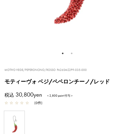
MOTIVO VEGE/PEPERONCINO/ROSSO
PA26SMZ2P9-035-000
モティーヴォ ベジ/ペペロンチーノ/レッド
30,800yen
税込
＜2,800 point 付与＞
☆
☆
☆
☆
☆
(
0
件
)