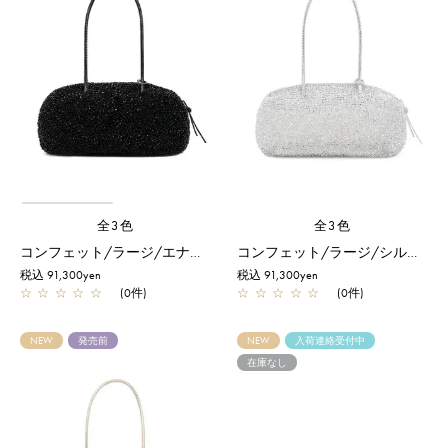
全3色
全3色
コンフェット/ラージ/エナメルブラック
コンフェット/ラージ/シルバー
税込 91,300yen
税込 91,300yen
☆
☆
☆
☆
☆
(0件)
☆
☆
☆
☆
☆
(0件)
NEW
発売前
NEW
入荷連絡受付中
在庫なし