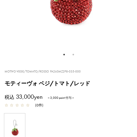
MOTIVO VEGE/TOMATO/ROSSO
PA26SMZ2P8-035-000
モティーヴォ ベジ/トマト/レッド
33,000yen
税込
＜3,000 point 付与＞
☆
☆
☆
☆
☆
(
0
件
)