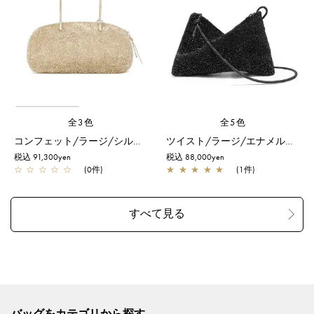
全3色
全5色
コンフェット/ラージ/シルバーゴールド
ツイスト/ラージ/エナメルブラック
税込 91,300yen
税込 88,000yen
☆
☆
☆
☆
☆
(0件)
★
★
★
★
★
(1件)
バッグをカテゴリから探す