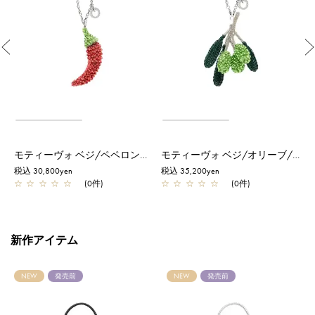
Previous
/オーロラホワイト
モティーヴォ ベジ/ペペロンチーノ/レッド
モティーヴォ ベジ/オリーブ/シャンパングリーン
税込 30,800yen
税込 35,200yen
税
☆
☆
☆
☆
☆
(0件)
☆
☆
☆
☆
☆
(0件)
新作アイテム
NEW
発売前
NEW
発売前